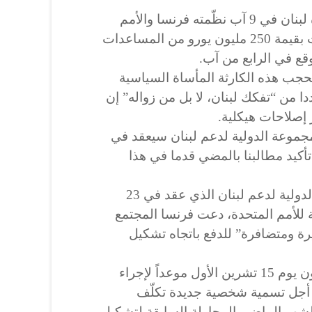
وعُقد مؤتمر دولي أول لمساعدة لبنان في 9 آب نظّمته فرنسا والأمم
المتحدة، وتمكّن من جمع تعهّدات بقيمة 250 مليون يورو من المساعدات
وقع في الرابع من آب.
حجب هذه الكارثة المأساة السياسية
دا من “تفكك لبنان، لا بل من زواله” إن
 إصلاحات هيكلية.
لمجموعة الدولية لدعم لبنان سيعقد في
أكيد مطالبنا بالمضي قدما في هذا
وفي الاجتماع الأخير للمجموعة الدولية لدعم لبنان الذي عقد في 23
 للأمم المتحدة، دعت فرنسا المجتمع
ة ومتضافرة” للدفع باتجاه تشكيل
وحدّد الرئيس اللبناني ميشال عون يوم 15 تشرين الأول موعداً لإجراء
ن أجل تسمية شخصية جديدة تكلّف
شهر الماضي المحاولة السابقة لتشكيل