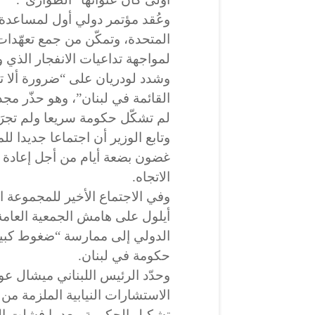
لمواجهة تداعيات الانفجار الذي 
وشدد لودريان على “ضرورة ألا ت
القائمة في لبنان”، وهو حذّر مجد
لم تشكّل حكومة سريعا ولم تجرَ
وتابع الوزير أن اجتماعا جديدا ل
غضون بضعة أيام من أجل إعادة ت
الاتجاه.
أيلول على هامش الجمعية العامة
الدولي إلى ممارسة “ضغوط كبير
حكومة في لبنان.
الاستشارات النيابية الملزمة م
تشكيل الحكومة، بعدما فشلت ال