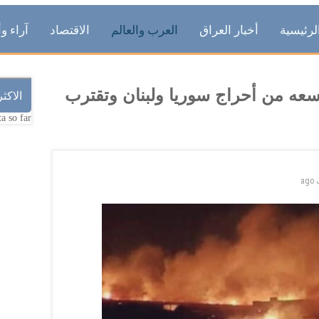
لرئيسية
أخبار العراق
العرب والعالم
الاقتصاد
آراء وأ
عه من أحراج سوريا ولبنان وتقترب
الاكث
a so far.
ago