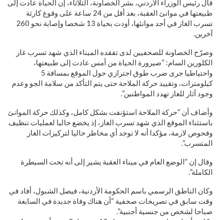
قال رئيس الوزراء الأردني، بشر الخصاونة، الثلاثاء، إن الحياة عادت إلى
طبيعتها في موانئ العقبة، بعد أقل من 24 ساعة على وقوع كارثة
تسرب الغاز في أحد موانئها، أودت بحياة 13 شخصا وإصابة نحو 260
آخرين.
وصرّح الخصاونة للصحفيين لدى تفقده الميناء الذي شهد تسرب غاز
الكلورين السام: “صيرورة الحياة من أمس عادت إلى طبيعتها،
واحتياطيا جرى ضرب طوق احترازي حول الموقع بمسافة 5
كيلومترات، وتقييد حركة الملاحة حتى يتم التأكد من سلامة الجو وعدم
وجود آثار للغاز تهدد المواطنين”.
وأضاف أن “حركة الملاحة استؤنفت بشكل كامل، وكذلك حركة الموانئ
باستثناء الموقع الذي شهد تسرب الغاز، إذ يخضع حاليا لعمليات تنظيف
وفحوص لازمة، مؤكدا أنه لا توجد أي مخاطر حاليا لتركيزات الغاز
المتسرب”.
وقال إن “الوضع العام في ميناء العقبة يشير إلى أنه تحت السيطرة
الكاملة”.
وكان الناطق الرسمي باسم الحكومة الأردنية، فيصل الشبول، أفاد في
وقت سابق في تصريحات صحفية “أن هناك وفاة جديدة في السابعة
صباحا لشخص من جنسية أجنبية”.