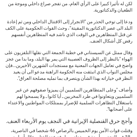
لكن له تأثيرا كبيرا على الرأي العام، من تفجر صراع داخلي وموجة من
الطغيان والدكتاتورية.
ودعا إلى توخي الحذر من ”الانجرار إلى الاقتتال الداخلي ومن ثم إعادة
البلد الى عصر الدكتاتورية المقيتة“، وحث القوات الحكومية على الكف
عن قتل المتظاهرين في الوقت الذي ناشد فيه المتظاهرين أنفسهم
رفض كل أشكال العنف.
وقال ممثل عن السيستاني في خطبة الجمعة التي نقلها التلفزيون على
الهواء ”بالنظر إلى الظروف العصيبة التي يمر بها البلد، وما بدا من عجز
واضح في تعامل الجهات المعنية مع مستجدات الشهرين الأخيرين…فإن
مجلس النواب الذي انبثقت منه الحكومة الراهنة مدعو الى أن يعيد
النظر في خياراته بهذا الشأن ويتصرف بما تمليه مصلحة العراق“.
وأضاف ”وعلى المتظاهرين السلميين أن يميزوا صفوفهم عن غير
السلميين ويتعاونوا في طرد المخربين ـ أيا كانوا ـ ولا يسمحوا لهم
باستغلال التظاهرات السلمية للإضرار بممتلكات المواطنين والاعتداء
على أصحابها“.
وأجج حرق القنصلية الإيرانية في النجف يوم الأربعاء العنف.
وقتلت قوات الأمن يوم الخميس بالرصاص 46 شخصا في الناصرية،
و18 في النجف، وأربعة في بغداد، مما رفع عدد القتلى خلال أسابيع من