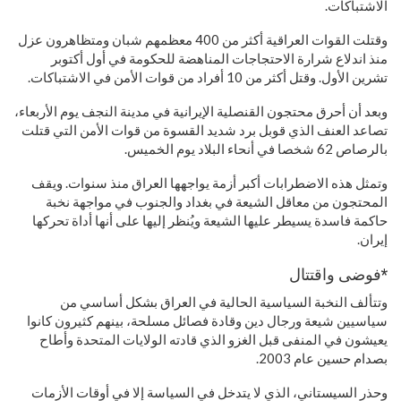
الاشتباكات.
وقتلت القوات العراقية أكثر من 400 معظمهم شبان ومتظاهرون عزل
منذ اندلاع شرارة الاحتجاجات المناهضة للحكومة في أول أكتوبر
تشرين الأول. وقتل أكثر من 10 أفراد من قوات الأمن في الاشتباكات.
وبعد أن أحرق محتجون القنصلية الإيرانية في مدينة النجف يوم الأربعاء،
تصاعد العنف الذي قوبل برد شديد القسوة من قوات الأمن التي قتلت
بالرصاص 62 شخصا في أنحاء البلاد يوم الخميس.
وتمثل هذه الاضطرابات أكبر أزمة يواجهها العراق منذ سنوات. ويقف
المحتجون من معاقل الشيعة في بغداد والجنوب في مواجهة نخبة
حاكمة فاسدة يسيطر عليها الشيعة ويُنظر إليها على أنها أداة تحركها
إيران.
*فوضى واقتتال
وتتألف النخبة السياسية الحالية في العراق بشكل أساسي من
سياسيين شيعة ورجال دين وقادة فصائل مسلحة، بينهم كثيرون كانوا
يعيشون في المنفى قبل الغزو الذي قادته الولايات المتحدة وأطاح
بصدام حسين عام 2003.
وحذر السيستاني، الذي لا يتدخل في السياسة إلا في أوقات الأزمات