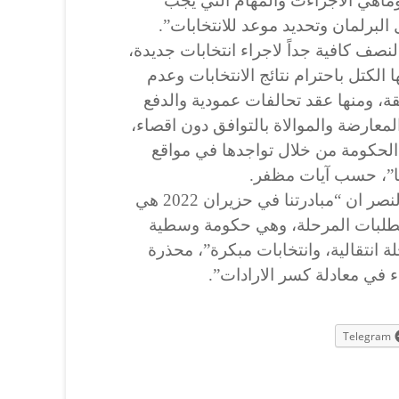
ماهي الاجراءت والمهام التي يجب
البرلمان وتحديد موعد للانتخابات”.
لنصف كافية جداً لاجراء انتخابات جديدة،
 الكتل باحترام نتائج الانتخابات وعدم
، ومنها عقد تحالفات عمودية والدفع
معارضة والموالاة بالتوافق دون اقصاء،
الحكومة من خلال تواجدها في مواقع
ها”، حسب آيات مظفر.
كما رأت المتحدثة باسم ائتلاف النصر ان “مبادرتنا في حزيران 2022 هي
طلبات المرحلة، وهي حكومة وسطية
 انتقالية، وانتخابات مبكرة”، محذرة
 في معادلة كسر الارادات”.
Telegram