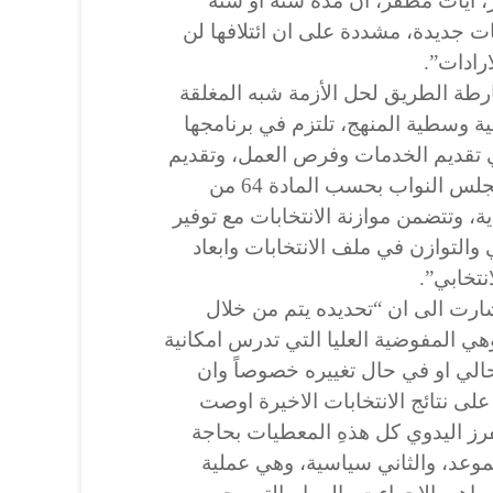
، آيات مظفر، أن مدة سنة او سنة
ات جديدة، مشددة على ان ائتلافها لن
رادات”.
رطة الطريق لحل الأزمة شبه المغلقة
ة وسطية المنهج، تلتزم في برنامجها
 تقديم الخدمات وفرص العمل، وتقديم
طلب لرئيس الجمهورية ومنه لمجلس النواب بحسب المادة 64 من
ية، وتتضمن موازنة الانتخابات مع توفير
ي والتوازن في ملف الانتخابات وابعاد
تخابي”.
ارت الى ان “تحديده يتم من خلال
وهي المفوضية العليا التي تدرس امكانية
لحالي او في حال تغييره خصوصاً وان
على نتائج الانتخابات الاخيرة اوصت
فرز اليدوي كل هذهِ المعطيات بحاجة
لموعد، والثاني سياسية، وهي عملية