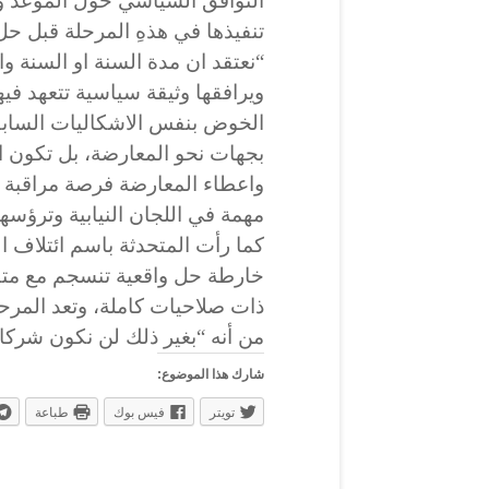
التوافق السياسي حول الموعد و
تنفيذها في هذهِ المرحلة قبل حل 
“نعتقد ان مدة السنة او السنة وا
ويرافقها وثيقة سياسية تتعهد فيها
الخوض بنفس الاشكاليات السابقة
بجهات نحو المعارضة، بل تكون ال
واعطاء المعارضة فرصة مراقبة 
مهمة في اللجان النيابية وترؤس
خارطة حل واقعية تنسجم مع مت
ذات صلاحيات كاملة، وتعد المرحلة
من أنه “بغير ذلك لن نكون شركاء
شارك هذا الموضوع:
تويتر
فيس بوك
طباعة