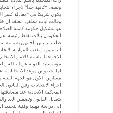
رأت المتحدثة باسم ائتلاف النصر
ونصف “كافية جداً” لاجراء انتخاب
يكون شريكاً في “معادلة كسر الا
وقالت آيات مظفر: “نعتقد ان خا
هو بتشكيل حكومة كاملة الصلاحي
الحكومي بثلاث نقاط رئيسة، هي
الدستور، وتقديم الموازنة الاتحاد
الاجواء المناسبة كالامن الانتخاب
مؤسسات الدولة عن التنافس الان
اما بخصوص موعد الانتخابات، اش
مسارين، الاول هو الجهة الفنية 
اجراء الانتخابات وفق القانون ا
المحكمة الاتحادية عند مصادقتها 
بتعديل القانون وتضمين العد وال
الى دراسة مهنية وفنية لتحديد ا