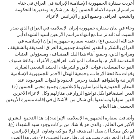
أعربت سفارة الجمهورية الإسلامية الإيرانية في العراق في ختام
مراسم اربعينية الامام الحسين (ع)، عن شكرها وتقديرها للحكومة
والشعب العراقي وجميع الزوار الإيرانيين الأعزاء.
وجاء في بيان سفارة جمهورية إيران الإسلامية في العراق الذي صدر
السبت أنه: انه تزامنا مع انتهاء مراسم الأربعين لسيد الشهداء أبي
عبدالله الحسين (ع) ، تتقدم سفارة جمهورية إيران الإسلامية في
العراق بالشكر والتقدير لحكومة جمهورية العراق الصديقة والشقيقة ،
ومراجع الدين، وجميع أبناء هذا البلد المضياف ، ومسؤولي العتبات
المقدسة الكرام، واصحاب المواكب العراقيين الأعزاء ، وكافة صنوف
القوات المسلحة، قوات الأمن والشرطة ، الحشد الشعبي الغيارى
وقوات مكافحة الإرهاب، وجمعية الهلال الأحمر للجمهورية الإسلامية
الإيرانية والطواقم الطبية وحرس الحدود والقوات الموجودة عند
المعابر الحدودية والمراسلين والإعلاميين وجميع محبي الحسين (ع)
الذين استضافوا بكل تواضع الزوار في منازلهم وكل الاعزاء الآخرين
الذين سهلوا وساعدوا بأي شكل من الأشكال في إقامة مسيرة الأربعين
الحسيني هذا العام.
وأضافت سفارة الجمهورية الإسلامية الإيرانية: إن هذا التجمع البشري
الأكبر في العالم ، والذي هو بلا شك من بركات وجود سيد الشهداء (ع)،
لم يكن ممكناً ان يصل الى هدفه لولا مواكبة وتعاون الزوار الإيرانيين
الأعزاء المعروفين بصبرهم في ظل حب الحسين (ع) وفي هذا الصدد