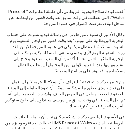
أكدت قيادة سلاح البحرية البريطاني، أن حاملة الطائرات ” Prince of
Wales”، التي تعطلت في وقت سابق بعد وقت قصير من ابتعادها عن
ساحل البلاد، تعرضت لأضرار في عمود المروحة.
وقال الأدميرال ستيف مورهاوس في رسالة فيديو نشرت على حساب
البحرية البريطانية على تويتر: “بعد وقت قصير من إبحار السفينة يوم
السبت، تم اكتشاف عطل ميكانيكي في عمود المروحة الأيمن. لقد
زرت السفينة اليوم لأرى بنفسي ما هي المشكلة وكيف يمكننا في
البحرية الملكية العمل معا للتأكد من أن السفينة ستعود بنجاح إلى
تنفيذ مهامها. بعد التقييم الأولي، من المحتمل أن يتطلب العطل
إصلاحا، مما قد يؤثر على برنامج السفينة”.
من جانبها، ذكرت صحيفة “تليغراف”، أن سلاح البحرية لا يزال تعمل
على تحديد مدى خطورة المشكلة، ويمكن أن تعود الحاملة إلى الميناء
للخضوع لفحص مطول في الحوض الجاف. وأشارت الصحيفة إلى أنه
تم نقل السفينة في وقت سابق من مرسى سانداون إلى خليج ستوكس
القريب لإجراء فحص أكثر تفصيلا.
في الأسبوع الماضي، ذكرت شبكة سكاي نيوز أن حاملة الطائرات
البريطانية الجديدة HMS Prince of Wales تعطلت بعد فترة وجيزة من
إبحارها قبالة الساحل البريطاني للمشاركة في تدريبات مع الولايات