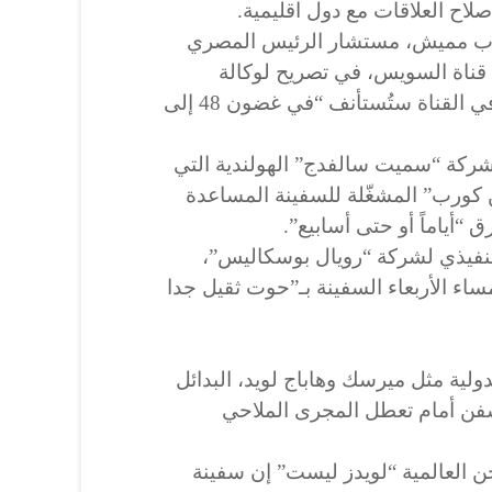
لاح العلاقات مع دول اقليمية.
اب مميش، مستشار الرئيس المصري
ناة السويس، في تصريح لوكالة
فرانس برس، إنّ حركة الملاحة في القناة ستُستأنف “في غضون 48 إلى
ركة “سميت سالفدج” الهولندية التي
ن كورب” المشغّلة للسفينة المساعدة
 “أياماً أو حتى أسابيع”.
لتنفيذي لشركة “رويال بوسكاليس”،
ساء الأربعاء السفينة بـ”حوت ثقيل جدا
ية مثل ميرسك وهاباج لويد، البدائل
فن أمام تعطل المجرى الملاحي
ن العالمية “لويدز ليست” إن سفينة