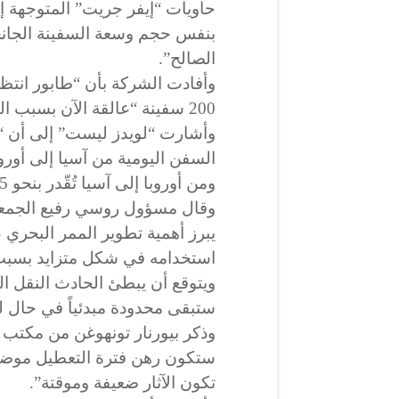
حاويات “إيفر جريت” المتوجهة 
بنفس حجم وسعة السفينة الجانحة
الصالح”.
وأفادت الشركة بأن “طابور انتظ
200 سفينة “عالقة الآن بسبب الغلق”.
وأشارت “لويدز ليست” إلى أن “ا
ومن أوروبا إلى آسيا تُقّدر بنحو 4,5 مليار دولار.
وقال مسؤول روسي رفيع الجمعة
يبرز أهمية تطوير الممر البحري
استخدامه في شكل متزايد بسبب 
ويتوقع أن يبطئ الحادث النقل البح
ستبقى محدودة مبدئياً في حال لم
وذكر بيورنار تونهوغن من مكتب “
ستكون رهن فترة التعطيل موضحا
تكون الآثار ضعيفة وموقتة”.