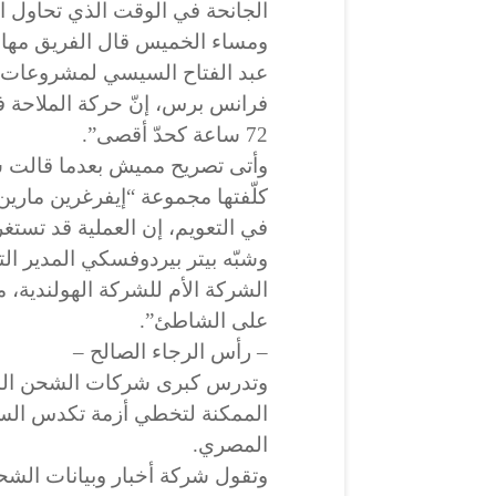
الجانحة في الوقت الذي تحاول اص
ومساء الخميس قال الفريق مه
عبد الفتاح السيسي لمشروعات ق
72 ساعة كحدّ أقصى”.
وأتى تصريح مميش بعدما قالت ش
كلّفتها مجموعة “إيفرغرين ماري
في التعويم، إن العملية قد تستغرق
وشبّه بيتر بيردوفسكي المدير ا
الشركة الأم للشركة الهولندية، م
على الشاطئ”.
– رأس الرجاء الصالح –
وتدرس كبرى شركات الشحن الدول
الممكنة لتخطي أزمة تكدس الس
المصري.
وتقول شركة أخبار وبيانات الشح