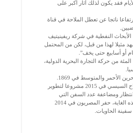
يام فقد يكون لذلك آثار أكبر على
فاعا ناتجا عن تعطل الملاحة في قناة
ضيين.
الأبحاث النفطية في شركة ريفينيتيف
نشهد مثيلا لهذا من قبل، لكن من المحتمل
م أو أسابيع حتى يخف”.
ناة السويس عبور 10 في المئة من حركة التجارة البحرية الدولية،
ا.
افتتحت القناة التي تربط بين البحرين الأحمر والمتوسط في 1869.
وأعلن الرئيس المصري عبد الفتاح السيسي في 2015 مشروعا لتطوير
انتظار ومضاعفة عدد السفن التي
تستخدمها بحلول عام 2023. ولهذه الغاية، حفر المصريون في 2014
فينة الحاويات.