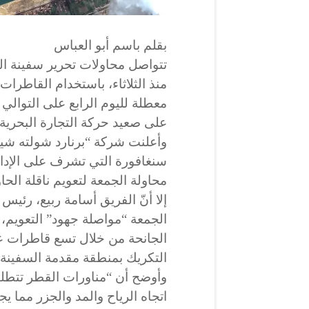
بقلم باسم أبو العباس
تتواصل محاولات تحرير سفينة ال
منذ الثلاثاء، باستخدام القاطرات 
معطلة لليوم الرابع على التوالي 
على صعيد حركة التجارة البحرية ع
وأعلنت شركة “برنارد شولته شي
سنغافورة التي تشرف على الإدار
محاولة الجمعة لتعويم ناقلة الحاويات ا
إلا أنّ الفريق أسامة ربيع، رئيس
الجمعة “مواصلة جهود” التعويم، م
الجانحة من خلال تسع قاطرات عم
التكريك بمنطقة مقدمة السفينة”
وأوضح أن “مناورات القطر تتطل
اتجاه الرياح والمد والجزر مما يج