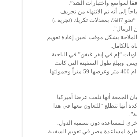
وفقا لمواضع واختبارات الشد”.
اً إلى أنه تم الانتهاء من تجريف
الرمال المحيطة بالسفينة بنسبة “نحو 87%، بمعدلات تكريك (تجريف)
لملاحة بشكل موقت لحين إعادة تعويم
اة بالكامل.
اويات “إم في إيفر غيفن” في الناحية
ويس. ويبلغ طول السفينة التي كانت
تقوم برحلة من الصين إلى روتردام 400 متر وعرضها 59 متراً وحمولتها
ن الجمعة أنها تلقت عرضا أميركيا
ة أنها تتطلع “للتعاون معها في هذا
ة”.
أخرى للمساعدة دون تسمية الدول.
طرة لمساعدة مصر في تعويم السفينة