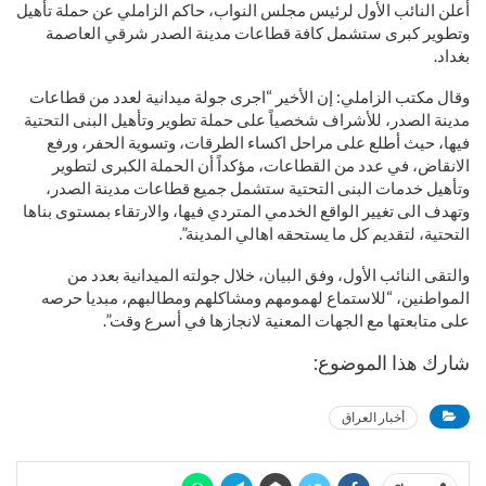
أعلن النائب الأول لرئيس مجلس النواب، حاكم الزاملي عن حملة تأهيل
وتطوير كبرى ستشمل كافة قطاعات مدينة الصدر شرقي العاصمة
بغداد.
وقال مكتب الزاملي: إن الأخير “اجرى جولة ميدانية لعدد من قطاعات
مدينة الصدر، للأشراف شخصياً على حملة تطوير وتأهيل البنى التحتية
فيها، حيث أطلع على مراحل اكساء الطرقات، وتسوية الحفر، ورفع
الانقاض، في عدد من القطاعات، مؤكداً أن الحملة الكبرى لتطوير
وتأهيل خدمات البنى التحتية ستشمل جميع قطاعات مدينة الصدر،
وتهدف الى تغيير الواقع الخدمي المتردي فيها، والارتقاء بمستوى بناها
التحتية، لتقديم كل ما يستحقه اهالي المدينة”.
والتقى النائب الأول، وفق البيان، خلال جولته الميدانية بعدد من
المواطنين، “للاستماع لهمومهم ومشاكلهم ومطالبهم، مبديا حرصه
على متابعتها مع الجهات المعنية لانجازها في أسرع وقت”.
شارك هذا الموضوع:
أخبار العراق