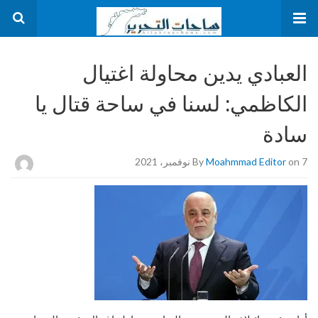
العبادي يدين محاولة اغتيال
الكاظمي: لسنا في ساحة قتال يا
سادة
on 7 نوفمبر، 2021
Moahmmad Editor
By