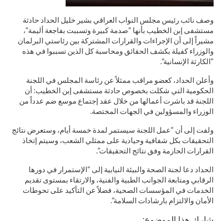
وصف نائب رئيس مجلس النواب العراقي بشير خليل الحداد حادثة
مستشفى إبن الخطيب بأنها “صدمة كبيرة وتسببت بفاجعة أليمة”،
مشيراً إلى أن الإجراءات والقرارات المشتركة بين رئاستي البرلمان
والوزراء كفيلة بكشف الحقائق ومحاسبة كل الذين تسببوا في هذه
“الكارثة الإنسانية”.
وأعلن الحداد، كعضو مراقب ممثلاً عن رئاسة المجلس في اللجنة
الحكومية التي شكلت بخصوص حادثة مستشفى إبن الخطيب: أن
اللجنة قد باشرت أعمالها من خلال عقد إجتماع موسع ضم عدداً من
الوزراء والمسؤولين في الجهات المختصة.
ولفت إلى أن “عمل اللجنة سيستمر لمدة خمسة أيام، وستعرض نتائج
التحقيقات بكل شفافية وحيادية على ممثلي الشعب، وسيتم إتخاذ
القرارات الحازمة وفق نتائج التحقيقات”.
الحداد دعا لجنة الصحة والبيئة النيابية إلى “الإستمرار في دورها
الرقابي ومتابعة الجوانب الطبية والفنية، والارتقاء بمستوى تقديم
الخدمات في المؤسسات الصحية، فضلاً عن التأكيد على تحوطات
الأمان والالتزام بارشادات السلامة”.
شارك هذا الموضوع: