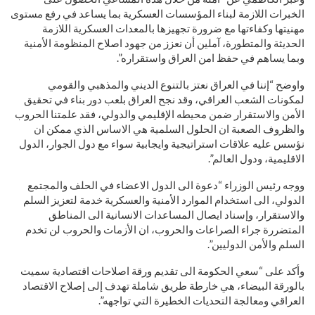
الخبرات اللازمة لبناء المؤسسات العسكرية بما يساعد في رفع مستوى
مهنيتها وكفاءتها مع ضرورة تجهيزها بالمعدات العسكرية اللازمة
الحديثة والمتطورة، آملين أن نعزز من جهود اصلاح المنظومة الأمنية
وبما يساهم في حفظ امن العراق واستقراره”.
واوضح “إننا في العراق نعتز بالتنوع الديني والمذهبي والقومي
لمكونات الشعب العراقي، وقد نجح العراق بلعب دور بناء في تحقيق
الأمن والاستقرار ضمن محيطه الإقليمي والدولي، فقد علمتنا الحروب
والظروف الصعبة ان الحلول السلمية هي الاساس الذي ممكن ان
نؤسس عليه علاقات استراتيجية وايجابية سواء مع دول الجوار، الدول
الاقليمية، ودول العالم”.
ووجه رئيس الوزراء “دعوة الى الدول الاعضاء في الحلف والمجتمع
الدولي، الى استخدام الموارد الأمنية والعسكرية خدمة لتعزيز السلم
والاستقرار، وإسناد ايصال المساعدات الانسانية الى المناطق
المتضررة جراء الصراعات والحروب، ان الأزمات والحروب لن تخدم
السلم والأمن الدوليين”.
وأكد على “سعي الحكومة الى تقديم ورقة اصلاحات اقتصادية سميت
بالورقة البيضاء، هي خارطة طريق شاملة تهدف إلى إصلاح الاقتصاد
العراقي ومعالجة التحديات الخطيرة التي تواجهه”.