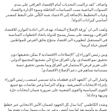
واضاف “لقد تراكمت التحديات أمام الإقتصاد العراقي على مدى
السنوات الماضية بسب السياسات الخاطئة وسوء الإدارة والفساد
وغياب التخطيط بالإضافة إلى الاعتماد شبه الكلّي على النفط كمصدر
أساسي لإيرادات الدولة”.
ولفت الى ان “ورقة الإصلاح البيضاء، تهدف الى اعادة التوازن للاقتصاد
العراقي، ووضعه على مسار يسمح للدولة باتخاذ الخطوات المناسبة
في المستقبل لتطويره الى اقتصاد متنوّع يخلق الفرص للمواطنين
لعيش حياة كريمة”.
وبين رئيس الوزراء إن “الإصلاحات الاقتصادية لا يمكن تحقيقها دون
تحقيق نمو اقتصادي، وان العراق ساعٍ الى تشجيع المجتمع الدولي
على تعزيز فرص الاستثمار في العراق وبما يضمن تحقيق تنمية
مستدامة تساهم في دعم الإصلاح الاقتصادي”.
واشار الى ان “التعهد الذي قطعناه بداية تسنمي لمنصب رئيس الوزراء
بإجراء الانتخابات التشريعية ، ونؤكد التزامنا وعبر نقاشات مع جميع
القوى السياسية والقوى الشعبية على ضرورة ضمان انتخابات حرّة
ونزيهة وعادلة”.
وشدد الكاظمي “إننا نبذل كل الجهود لضمان الأمن الانتخابي عبر خططٍ
عسكرية وأمنية نعد لها منذ أشهر، وعبر تدريبات وممارسات تقوم بها