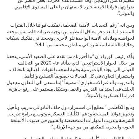
تنظيم داعش الإرهابي، وقد أكسبت هذه الحرب، بغض النظر عن
ضراوتها، قواتنا الأمنية خبرة لا يستهان بها على المستوى الإقليمي
والدولي”.
وبين انه “رغم التحديات الأمنية الضخمة، تمكنت قواتنا خلال الفترات
الممتدة لما بعد دحر معاقل التنظيم من توجيه ضربات قاصمة وموجعة
لحواضنه وملاذاته الآمنة الواحدة تلو الأخرى، ونجحنا في تفكيك شبكاته
وخلاياه النائمة المنتشرة في مناطق مختلفة من البلاد”.
وأكد رئيس الوزراء ان “ما أحرزناه من تقدم على الصعيد الأمني، يدفعنا
من خلال الحوار الاستراتيجي الذي بدأناه عام 2020 مع التحالف
الدولي الى إيجاد آليات زمنية وفنية لسحب القوات القتالية للتحالف،
واستمرار التعاون في كل المجالات خصوصاً التسليح والتأهيل
والتدريب والدعم الاستخباري”، مضيفاً “إننا نسعى الى التعاون مع دول
الحلف في استدامة التدريب والعمل وبشكل مستمر على رفع جاهزية
قدراتنا العسكرية والأمنية”.
وتابع الكاظمي “نتطلع إلى استمرار دول حلف الناتو في تدريب وتأهيل
وتجهيز قواتنا المسلحة ودعم الكلّيات العسكرية وتوسيع برامج تدريب
الشرطة وتدريب المهارات المتخصصة والفنيين في صنوف الأسلحة
الجوية والبحرية لتمكينها من مواجهة الإرهاب”.
وعبر الكاظمي عن “أمله من خلال هذه المساعي الحصول على