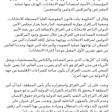
المؤسسات الأمنية استعداداً ليوم الانتخابات، الهدف منها حماية
المقترعين والمراقبين الدوليين والصحفيين”.
وقال إن “الحكومة تبنّت قانون المفوضية العليا المستقلة للانتخابات،
وسعينا إلى إقرار موازنة للمفوضية، كما رحبنا بقرار مجلس الأمن
الدولي الداعم للانتخابات في العراق بالإضافة إلى دور بعثة الأمم
المتحدة للمساعدة في العراق من خلال تنسيق وجود المراقبين
الدوليين لمراقبة الانتخابات، ووجهنا بتذليل كافة العقبات التي من
الممكن ان تواجهها عملية التصويت والمرحلة التي تليها، وحددنا العاشر
من شهر تشرين الأول المقبل موعداً لإجراء الانتخابات”.
وأفاد ان “الإرهاب الذي يدمر المساجد والكنائس والمستشفيات ويقتل
الأبرياء في مدن العراق هو ذاته الذي يضرب مدن العالم، لذا يتعين علينا
السعي إلى تجنيب العراق أن يكون ساحة للصراعات الإقليمية من جهة
أو الدولية من جهة أخرى”.
وشدد على إن “أمن العراق واستقراره يتأثر بأمن المنطقة، كما أن أمن
المنطقة لا يتحقق إلا بالالتزام بالقرارات الدولية التي تدعو جميع
إطراف النزاع إلى التقيد بالشرعية الدولية واحترام حقوق الإنسان
وعدم التدخل بالشؤون الداخلية للدول وتجنب شن أي عدوان عابر
للحدود لأية دولة ذات استقلال وسيادة. مشيرين بهذا الصدد الى رفض
العراق بشكل قاطع لأستخدام اراضيه للإعتداء على جيرانه”.