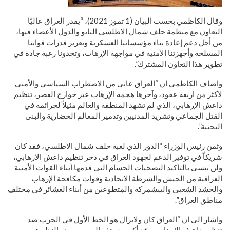
وقال الكاظمي بحسب البيان (1 تموز 2021)، “يقدر العراق عاليًا
التعاون مع منظمة حلف شمال الاطلسي الناتو والدول الأعضاء فيها،
من أجل دعم إعادة بناء مؤسساتنا العسكرية وتعزيز قدرات قواتنا
المسلحة وأجهزتنا الأمنية في مواجهة الإرهاب، وتحدونا رغبة جادة في
تطوير هذا التعاون المشترك”.
واضاف الكاظمي ان “العراق عانى من الاضطراب السياسي والأمني
لأكثر من اربعة عقود، وآخرها هجمة الإرهاب عبر خوارج العصر، تنظيم
داعش الإرهابي، الذي لم تشهد المنطقة والعالم مثيلاً لجرائمه في
القتل الجماعي وتشريد المدنيين وتدمير المعالم الحضارية والبنى
التحتية”.
وثمن رئيس الوزراء “الدور الذي لعبه حلف شمال الاطلسي، فقد كان
شريكاً في توفير الدعم لجهود العراق في دحر تنظيم داعش الارهابي،
ولن ننسى بالتأكيد التضحيات الجسام التي قدمها أبناء القوات الأمنية
العراقية من الجيش والشرطة الاتحادية وقوات مكافحة الإرهاب
والحشد الشعبي والبيشمركة والمتطوعين من أبناء العشائر في مختلف
مناطق العراق”.
واشار الى ان “العراق كان ولايزال هو الخط الأول في الحرب ضد