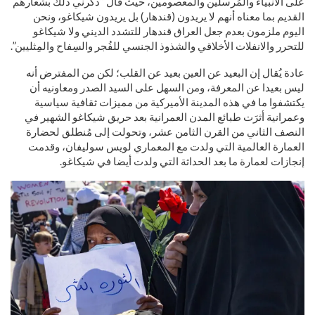
على الأنبياء والمُرسلين والمعصومين، حيث قال “ذكرني ذلك بشعارهم
القديم بما معناه أنهم لا يريدون (قندهار) بل يريدون شيكاغو، ونحن
اليوم ملزمون بعدم جعل العراق قندهار للتشدد الديني ولا شيكاغو
للتحرر والانفلات الأخلاقي والشذوذ الجنسي للفُجر والسِفاح والمِثليين”.
عادة يُقال إن البعيد عن العين بعيد عن القلب؛ لكن من المفترض أنه
ليس بعيدا عن المعرفة، ومن السهل على السيد الصدر ومعاونيه أن
يكتشفوا ما في هذه المدينة الأميركية من مميزات ثقافية سياسية
وعمرانية أثرَت طبائع المدن العمرانية بعد حريق شيكاغو الشهير في
النصف الثاني من القرن الثامن عشر، وتحولت إلى مُنطلق لحضارة
العمارة العالمية التي ولدت مع المعماري لويس سوليفان، وقدمت
إنجازات لعمارة ما بعد الحداثة التي ولدت أيضا في شيكاغو.