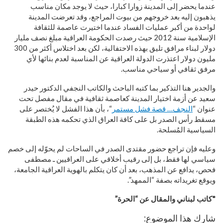
عندما يحضر إلى المدينة زوارا كبارا، حيث لا يوجد مكان مناسب
يذهبون إليه بعد خروجهم من بيوت المراجع، وقد تعرضت المدينة
لواحدة من أكبر عمليات الفساد عندما اختيرت عاصمة للثقافة
الإسلامية سنة 2012 حيث رصدت الحكومة العراقية مبلغ نصف مليار
دولار لبناء مرافق تليق بهذه الاحتفالية، لكن بعد اختلاس أكثر من 300
مليون دولار اعتذرت الدولة العراقية عن المناسبة لعدم بنائها لأي
مرفق ثقافي أو سياحي مناسب.
والجدير هنا التذكير بما كتبه الباحث والكاتب النجفي الدكتور حيدر
سعيد عن أزمة اختيار المدينة كعاصمة ثقافية في مقال مفصل تحت
عنوان “
النجف… قصة فشل مستمر
“، بأن هذا الفشل لا يُختصر على
مسقط رأس الصدر بل على كافة العراق الذي تحكمه هذه الطبقة
السياسية المُسلحة.
وعليه فإن تراجع حضور مقتدى الصدر في الساحات لم يحوّله إلى خصم
سياسي لها فقط، بل إلى رقيب أخلاقي على العراقيين ـ مصطفى
فحص، يدافع عن المذهب، بعد أن كان يتكلم بالهوية العراقية الجامعة،
ويوقع تغريداته بصفة “الممهد”.
*كاتب لبناني والمقال عن “الحرة”
شارك هذا الموضوع: