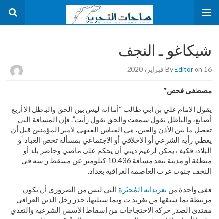
شيكاغو ـ النجف
on 16 فبراير، 2020
Editor
By
مصطفى فحص*
يقول الإمام علي بن أبي طالب “أما إنه ليس بين الحق والباطل إلا أربع
أصابع، والباطل تقول سمعت والحق تقول رأيت”. فإن المسافة التي
تفصل ما بين الأذن والعين، هي القياس الفقهي لأمير المؤمنين قبل أن
يعطي رأيه الشرعي أو الأخلاقي أو الاجتماعي بمسألة تخص العباد أو
البلاد، فكيف يمكن لزعيم ديني أن يحكم على ماضي وحاضر بلد أو
منطقة أو مدينة تبعد مسافة 10.436 كيلومتر عن مسقط رأسه في
النجف جنوب غرب العاصمة العراقية بغداد.
ففي واحدة من
تغريداته المُحيّرة
التي ليس من الضروري أن تكون
مرتبطة بما سبقها من تغريدات وبما سيليها، حذر رجل الدين العراقي
مقتدى الصدر حركة الاحتجاجات من إسقاط الأسس الشرعية والتعدي