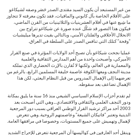
من غير المستبعد أن يكون السيد مقتدى الصدر حَصَر وصفه لشيكاغو
على الأفلام الخاصة بآل كابوني والمافيات، فقد تكون معرفته لا تتجاوز
ما شِيع عنها في أفلام العشرينيات والثلاثينيات من القرن الماضي،
فيكون هذا التصور قد شكّل عنده صورة عن شيكاغو تتراوح بين
الانحلال الأخلاقي والفلتان الأمني، وبالتالي بقيت تديرها ميليشيات
“وقحة” كتلك التي تنافس الصدر على السلطة في العراق.
عمليا نجحت شيكاغو بأن تصبح أحد الولايات المؤثرة في صنع القرار
الأميركي، وأصبحت واحدة من أهم المدارس الثقافية والعلمية
والمعمارية في العالم، ولكنها لا تُقارن بالإرث الحضاري الذي تملكه
مدينة النجف ومعها الكوفة عاصمة خليفة المسلمين الرابع، بالرغم من
تعرضهما إلى الإهمال المدروس من قبل النظام البعثي، لكن هذا
الإهمال تضاعف بعد سقوطه.
لم تقدم أحزاب الإسلام السياسي الشيعي منذ 16 سنة ما يليق بمكانة
ودور النجف العلمي والثقافي والاقتصادي ـ وهي التي أصبحت بعد
2003 أحد مراكز ترشيد القرار الوطني العراقي بسبب دور المرجعية
الدينية وتعتبر “فاتيكان الشيعة” وعاصمتهم الروحية. وهي تتعرض
لإهمال وتهميش على جميع المستويات، وخصوصا في مرافقها العامة.
وينقل أحد العارفين في كواليسها أن المرجعية تتعرض للإحراج الشديد