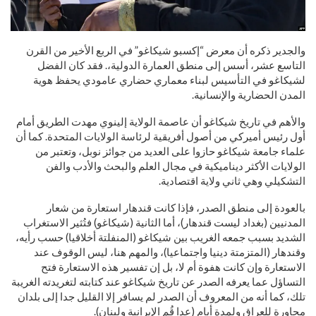
والجدير ذكره أن معرض “إكسبو شيكاغو” في الربع الأخير من القرن
التاسع عشر، أسس إلى منطق العمارة الدولية،. فقد كان الفضل
لشيكاغو في التأسيس لبناء معماري حضاري عامودي يحفظ هوية
المدن الحضارية والإنسانية.
والأهم في تاريخ شيكاغو أن عاصمة الولاية إلينوي مهدت الطريق أمام
أول رئيس أميركي من أصول أفريقية لرئاسة الولايات المتحدة. كما أن
علماء جامعة شيكاغو حازوا على العديد من جوائز نوبل، وتعتبر من
الولايات الأكثر ديناميكية في مجال العلم والبحث والأدب والفن
التشكيلي وهي ثاني ولاية اقتصادية.
بالعودة إلى منطق الصدر، فإذا كانت قندهار استعارة من شعار
المدنيين (بغداد ليست قندهار)، أما الثانية (شيكاغو) فتُثير الاستغراب
الشديد بسبب جمعه الغريب بين شيكاغو (المنفلتة أخلاقيا) حسب رأيه،
وقندهار (المتزمتة دينيا واجتماعيا)، والمهم هنا، ليس الوقوف عند
الاستعارة وإن كانت هفوة أم لا، بل إن تفسير هذه الاستعارة فتح
التساؤل عما يعرفه الصدر عن تاريخ شيكاغو عند كتابته لتغريدته الغريبة
تلك، كما أنه من المعروف أن الصدر لم يسافر إلا القليل جدا إلى بلدان
مجاورة للعراق ولمدة أيام (عدا قُم الإيرانية ولبنان).