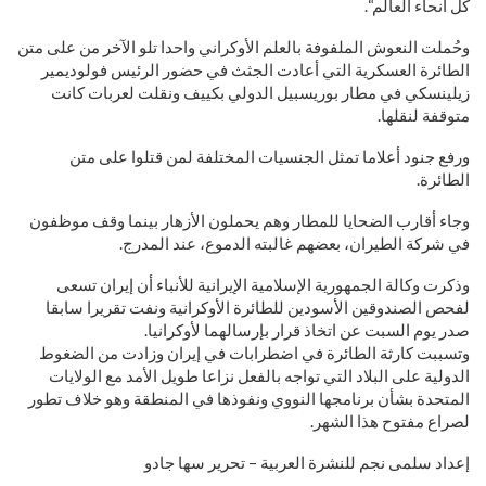
كل أنحاء العالم“.
وحُملت النعوش الملفوفة بالعلم الأوكراني واحدا تلو الآخر من على متن
الطائرة العسكرية التي أعادت الجثث في حضور الرئيس فولوديمير
زيلينسكي في مطار بوريسبيل الدولي بكييف ونقلت لعربات كانت
متوقفة لنقلها.
ورفع جنود أعلاما تمثل الجنسيات المختلفة لمن قتلوا على متن
الطائرة.
وجاء أقارب الضحايا للمطار وهم يحملون الأزهار بينما وقف موظفون
في شركة الطيران، بعضهم غالبته الدموع، عند المدرج.
وذكرت وكالة الجمهورية الإسلامية الإيرانية للأنباء أن إيران تسعى
لفحص الصندوقين الأسودين للطائرة الأوكرانية ونفت تقريرا سابقا
صدر يوم السبت عن اتخاذ قرار بإرسالهما لأوكرانيا.
وتسببت كارثة الطائرة في اضطرابات في إيران وزادت من الضغوط
الدولية على البلاد التي تواجه بالفعل نزاعا طويل الأمد مع الولايات
المتحدة بشأن برنامجها النووي ونفوذها في المنطقة وهو خلاف تطور
لصراع مفتوح هذا الشهر.
إعداد سلمى نجم للنشرة العربية – تحرير سها جادو