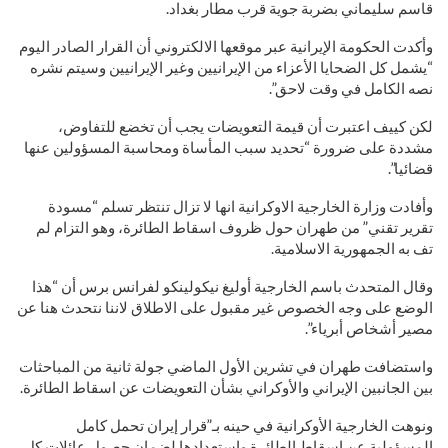
قاسم سليماني بضربة جوية قرب مطار بغداد.
وأكدت الحكومة الإيرانية عبر موقعها الالكتروني أن القرار الصادر اليوم
“يشمل كل الضحايا الأعزاء من الإيرانيين وغير الإيرانيين وسيتم نشره
نصه الكامل في وقت لاحق”.
لكن كييف اعتبرت أن قيمة التعويضات يجب أن تخضع للتفاوض،
مشددة على ضرورة “تحديد سبب المأساة ومحاسبة المسؤولين عنها
قضائيا”.
وأفادت وزارة الخارجية الاوكرانية انها لا تزال تنتظر تسلم “مسودة
تقرير تقني” من طهران حول ظروف اسقاط الطائرة، وهو التزام لم
تف به الجمهورية الاسلامية.
وقال المتحدث باسم الخارجية أوليغ نيكولينكو لفرانس برس أن “هذا
الوضع على وجه الخصوص غير مقبول على الاطلاق لاننا نتحدث هنا عن
مصير أشخاص أبرياء”.
واستضافت طهران في تشرين الأول الماضي جولة ثانية من المباحثات
بين الجانبين الإيراني والأوكراني بشأن التعويضات عن اسقاط الطائرة.
ونوهت الخارجية الأوكرانية في حينه بـ”قرار إيران تحمل كامل
المسؤولية عن اسقاط الطائرة واستعدادها لضمان حصول عائلات كل