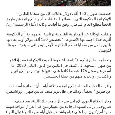
خصصت طهران 150 ألف دولار لعائلات كل من ضحايا الطائرة
الأوكرانية المنكوبة التي أسقطتها الدفاعات الجوية الإيرانية عن طريق
الخطأ مطلع العام الماضي، وفق ما أفادت وكالة الأنباء الرسمية “إرنا”.
ونقلت الوكالة عن المعاونية القانونية لرئاسة الجمهورية، أن الحكومة
أقرت خلال اجتماعها الأسبوعي “تخصيص 150 ألف دولار أو ما يعادلها
باليورو لكل من ضحايا تحطم الطائرة الأوكرانية والتي سيتم تسديدها
لذويهم”.
وتحطمت طائرة “بوينغ” تابعة للخطوط الجوية الأوكرانية بعيد إقلاعها
من طهران متجهة الى كييف في الثامن من كانون الثاني 2020، ما
أسفر عن مقتل 176 شخصا كانوا على متنها غالبيتهم من الإيرانيين
والكنديين، والعديد منهم من حملة الجنسيتين.
وأقرت القوات المسلحة الإيرانية بعد ثلاثة أيام، بأن الطائرة أسقطت
عن طريق “الخطأ”، وذلك في ظل توتر متصاعد بين طهران وواشنطن.
وكان الدفاع الجوي الإيراني في حال تأهب تلك الليلة، بعد قصف
صاروخي إيراني استهدف قاعدتين عسكريتين في العراق يتواجد فيهما
جنود أميركيون، ردا على قيام واشنطن قبل أيام من ذلك باغتيال اللواء