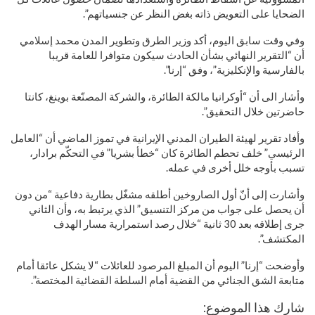
الضحايا على التعويض ذاته بغض النظر عن جنسياتهم”.
وفي وقت سابق اليوم، أكد وزير الطرق وتطوير المدن محمد إسلامي
أن “التقرير النهائي بشأن الحادث سيكون متوافرا للعامة قريبا
بالفارسية والإنكليزية”، وفق “إرنا”.
وأشار الى أن “أوكرانيا مالكة الطائرة، والشركة المصنّعة بوينغ، كانتا
حاضرتين خلال التحقيق”.
وأفاد تقرير لهيئة الطيران المدني الإيرانية في تموز الماضي أن “العامل
الرئيسي” خلف تحطم الطائرة كان “خطأ بشريا” في التحكّم برادار،
تسبب بأوجه خلل أخرى في عمله.
وأشارت إلى أنّ أول الصاروخين أطلقه مشغّل بطارية دفاعية “من دون
أن يحصل على جواب من مركز التنسيق” الذي يرتبط به، وأن الثاني
جرى إطلاقه بعد 30 ثانية “خلال رصد استمرارية مسار الهدف
المكتشف”.
وأوضحت “إرنا” اليوم أن المبلغ المرصود للعائلات “لا يشكل عائقا أمام
متابعة الشق الجنائي من القضية أمام السلطة القضائية المختصة”.
شارك هذا الموضوع: