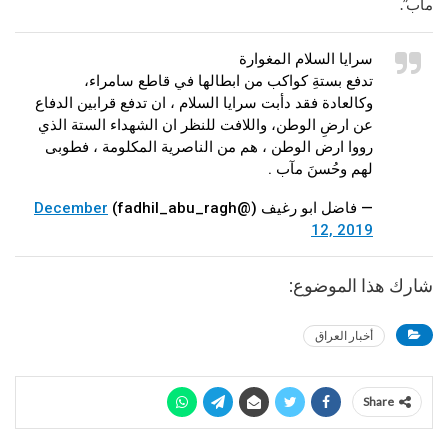
مآب”.
سرايا السلام المغوارة
تدفع بستةِ كواكب من ابطالها في قاطع سامراء،
وكالعادة فقد دأبت سرايا السلام ، ان تدفع قرابين الدفاع
عن ارضِ الوطن، واللافت للنظر ان الشهداء الستة الذي
رووا ارض الوطن ، هم من الناصرية المكلومة ، فطوبى
لهم وحُسنَ مآب .
— فاضل ابو رغيف (@fadhil_abu_ragh)
December
12, 2019
شارك هذا الموضوع:
أخبار العراق
Share