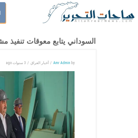
ا
السوداني يتابع معوقات تنفيذ 
by
Amr Admin
أخبار العراق
3 سنوات
ago