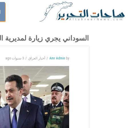
ا
السوداني يجري زيارة لمديرية ال
by
Amr Admin
أخبار العراق
3 سنوات
ago