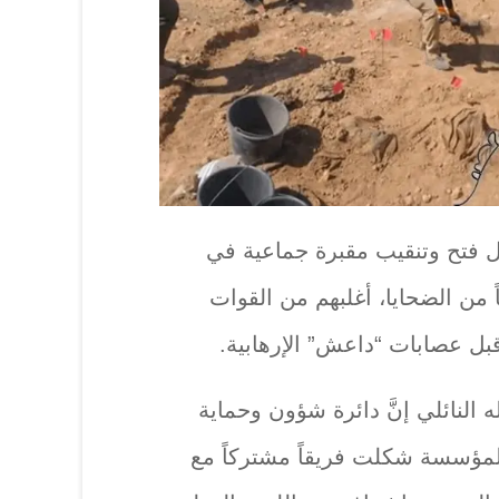
 فتح وتنقيب مقبرة جماعية في
 رفات 75 شخصاً من الضحايا، أغلبهم من القوات
قبل عصابات “داعش” الإرهابية.
النائلي إنَّ دائرة شؤون وحماية
 المؤسسة شكلت فريقاً مشتركاً مع