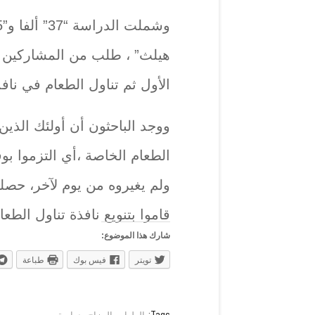
هيلث” ، طلب من المشاركين تن
الأول ثم تناول الطعام في نافذة 10 ساعات لمدة أسبو
ووجد الباحثون أن أولئك الذين
الطعام الخاصة ،أي التزموا ب
ولم يغيروه من يوم لآخر، حصلو
قاموا بتنويع نافذة تناول الطعا
شارك هذا الموضوع:
تويتر
فيس بوك
طباعة