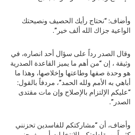
وأضاف: “نحتاج رأيك الحصيف ونصيحتك
الواعية جزاك الله ألف خير”.
وقال الصدر رداً على سؤال أحد انصاره، في
وثيقة ، إن “من أهم ما يميز القاعدة الصدرية
هو وحدة صفها وطاعتها وإخلاصها، وهذا ما
أباهي به الأمم ولله الحمد”، مردفاً بالقول:
“عليكم الإلتزام بالإصلاح وإن مات مقتدى
الصدر”.
وأضاف، أن “مشاركتكم للفاسدين تحزنني
كثيراً، ومقاطعتكم للإنتخابات أمر يفرحني