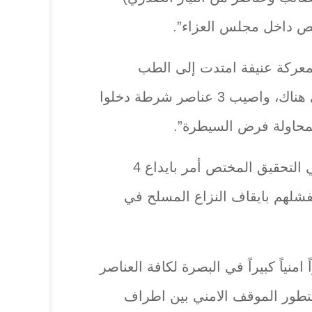
ص داخل مجلس العزاء”.
لمعركة عنيفة امتدت إلى الطب
العدلي، حيث قتل شخص ثاني هناك، واصيب 3 عناصر شرطة دخلوا
محاولة فرض السيطرة”.
ولفت المصدر الى ، ان “قاضي التحقيق المختص أمر بايداع 4
شلهم بايقاف النزاع المسلح في
امنياً كبيراً في البصرة لكافة العناصر
لتطور الموقف الامني بين اطراف