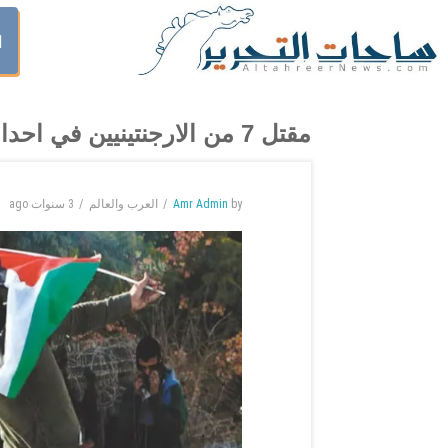
ا
مقتل 7 من الارجنتينيين في احداث فلسطين
by
Amr Admin
العرب والعالم
3 سنوات
ago