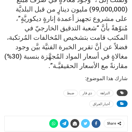
(99,000,000) مليون دينارٍ من قبل البلديَّة
على مشروع تجهيز أعمدة إنارةٍ ديكوريَّةٍ”،
مُنوّهةً بأنَّ “شعبة التدقيق الخارجيّ في
المكتب قامت بتشخيص المُخالفات المُرتكبة،
فضلاً عن أنَّ تقرير الخبرة الفنيَّة بيَّن وجود
مغالاةٍ في أسعار المواد المُجهَّزة بنسبة (30%)
مقارنةً مع الأسعار الحقيقيَّـة”.
شارك هذا الموضوع:
النزاهة
ذي قار
ضبط
أخبار العراق
Share