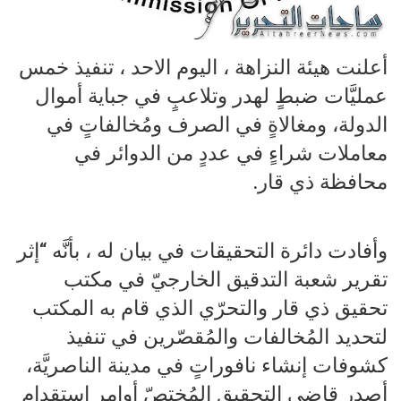
أعلنت هيئة النزاهة ، اليوم الاحد ، تنفيذ خمس
عمليَّات ضبطٍ لهدر وتلاعبٍ في جباية أموال
الدولة، ومغالاةٍ في الصرف ومُخالفاتٍ في
معاملات شراءٍ في عددٍ من الدوائر في
محافظة ذي قار.
وأفادت دائرة التحقيقات في بيان له ، بأنَّه “إثر
تقرير شعبة التدقيق الخارجيّ في مكتب
تحقيق ذي قار والتحرّي الذي قام به المكتب
لتحديد المُخالفات والمُقصّرين في تنفيذ
كشوفات إنشاء نافوراتٍ في مدينة الناصريَّة،
أصدر قاضي التحقيق المُختصّ أوامر استقدامٍ