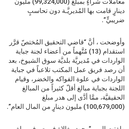
معاملات شراءٍ بمبلغ (99,324,000) مليون
دينارٍ قامت بها المُديريَّـة دون تحاسبٍ
ضريبيٍّ”.
وأوضحت ، أنَّ “قاضي التحقيق المُختصّ قرَّر
استقدام (13) مُتَّهماً من أعضاء لجنة جباية
الواردات في مُديريَّة بلديَّة سوق الشيوخ، بعد
أن رصد فريق عمل المكتب تلاعباً في جباية
الواردات في علوة الفواكه والخضر، وقيام
اللجنة بجباية مبالغ أقلّ كثيراً من المبالغ
الحقيقيَّة، ممَّا أدَّى إلى هدر مبلغ
(100,679,000) مليون دينارٍ من المال العام”.
ولفتت إلى ، “وجود مغالاةٍ في صرف مبلغ