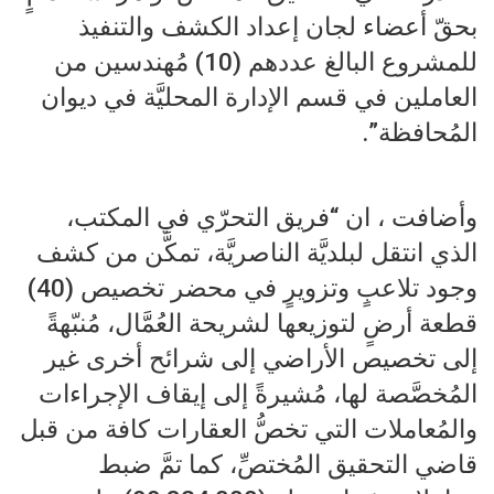
بحقّ أعضاء لجان إعداد الكشف والتنفيذ
للمشروع البالغ عددهم (10) مُهندسين من
العاملين في قسم الإدارة المحليَّة في ديوان
المُحافظة”.
وأضافت ، ان “فريق التحرّي في المكتب،
الذي انتقل لبلديَّة الناصريَّة، تمكَّن من كشف
وجود تلاعبٍ وتزويرٍ في محضر تخصيص (40)
قطعة أرضٍ لتوزيعها لشريحة العُمَّال، مُنبّهةً
إلى تخصيص الأراضي إلى شرائح أخرى غير
المُخصَّصة لها، مُشيرةً إلى إيقاف الإجراءات
والمُعاملات التي تخصُّ العقارات كافة من قبل
قاضي التحقيق المُختصِّ، كما تمَّ ضبط