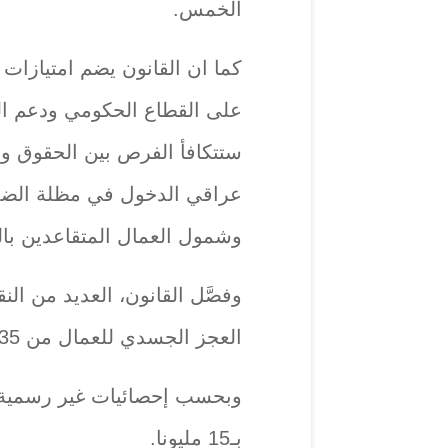
الخمس.
كما ان القانون يضم امتيازات
على القطاع الحكومي ودعم ا
ستتكافأ الفرص بين الحقوق وال
عراقي الدخول في مظلة الضما
وشمول العمال المتقاعدين با
وفصَّل القانون، العديد من ال
العجز الجسدي للعمال من 35% في قانون عام 1971 إلى 30%.
وبحسب إحصائيات غير رسمية، 
بـ15 مليونا.