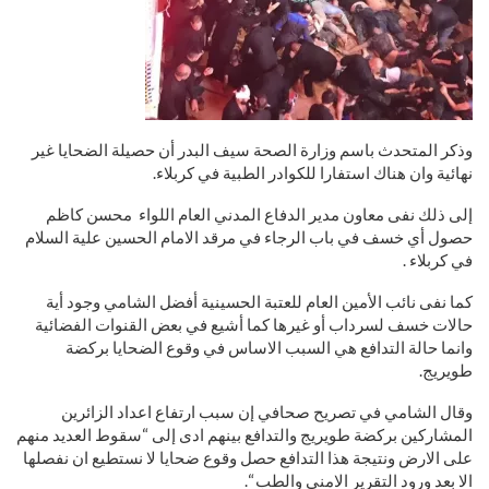
وذكر المتحدث باسم وزارة الصحة سيف البدر أن حصيلة الضحايا غير
نهائية وان هناك استفارا للكوادر الطبية في كربلاء.
إلى ذلك نفى معاون مدير الدفاع المدني العام اللواء محسن كاظم
حصول أي خسف في باب الرجاء في مرقد الامام الحسين علية السلام
في كربلاء .
كما نفى نائب الأمين العام للعتبة الحسينية أفضل الشامي وجود أية
حالات خسف لسرداب أو غيرها كما أشيع في بعض القنوات الفضائية
وانما حالة التدافع هي السبب الاساس في وقوع الضحايا بركضة
طويريج.
وقال الشامي في تصريح صحافي إن سبب ارتفاع اعداد الزائرين
المشاركين بركضة طويريج والتدافع بينهم ادى إلى “سقوط العديد منهم
على الارض ونتيجة هذا التدافع حصل وقوع ضحايا لا نستطيع ان نفصلها
الا بعد ورود التقرير الامني والطب “.