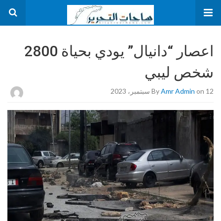
اعصار “دانيال” يودي بحياة 2800
شخص ليبي
on 12 سبتمبر، 2023
Amr Admin
By