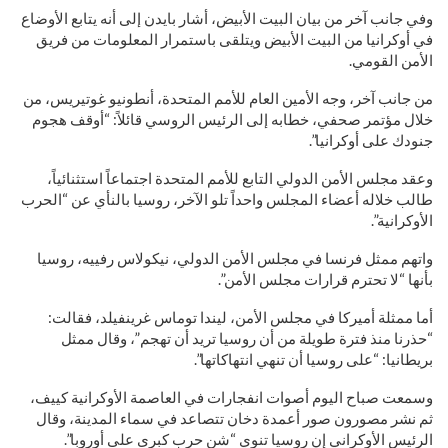
وفي جانب آخر من بيان البيت الأبيض، أشار بايدن إلى أنه يتابع الأوضاع
في أوكرانيا من البيت الأبيض ويتلقى باستمرار المعلومات من فريق
الأمن القومي.
من جانب آخر، وجه الأمين العام للأمم المتحدة، أنطونيو غوتيريس، من
خلال مؤتمر صحفي، خطابه إلى الرئيس الروسي قائلاً: “أوقف هجوم
جنودك على أوكرانيا”.
وعقد مجلس الأمن الدولي التابع للأمم المتحدة اجتماعاً استثنائياً،
طالب خلاله أعضاء المجلس واحداً تلو الآخر، روسيا بالنأي عن “الحرب
الأوكرانية”.
واتهم ممثل فرنسا في مجلس الأمن الدولي، نيكولاس رفييه، روسيا
بأنها “لا تحترم قرارات مجلس الأمن”.
أما ممثلة أميركا في مجلس الأمن، ليندا توماس غرينفيلد، فقالت:
“حذرنا منذ فترة طويلة من أن روسيا تريد أن تهجم”، وقال ممثل
بريطانيا: “على روسيا أن تنهي انتهاكاتها”.
وسمعت صباح اليوم أصوات انفجارات في العاصمة الأوكرانية كييف،
ثم نشر مصورون صور أعمدة دخان تتصاعد في سماء المدينة، وقال
الرئيس الأوكراني إن روسيا تنوي “شن حرب كبرى على أوروبا”.