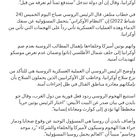
أوكرانيا، وقال إن أي دولة تتدخل “ستدفع ثمناً لم تعرفه من قبل”.
في خطاب متلفز، قال الرئيس الروسي صباح اليوم الخميس (24
شباط 2022) إن “النظام الأوكراني” يتحمل المسؤولية عن سفك
الدماء وهذه العمليات العسكرية تأتي رداً على الهجمات التي تأتي من
أوكرانيا.
واتهم بوتين أميركا وحلفاءها بإهمال المطالب الروسية بعدم ضم
أوكرانيا إلى حلف شمال الأطلسي (ناتو) وضمان عدم تعرض موسكو
لتهديدات أمنية.
وأوضح الرئيس الروسي أن العملية العسكرية الروسية هي للتأكد من
نزع سلاح أوكرانيا، وخاطب كل الأوكرانيين الذين يحملون السلاح بأن
بإمكانهم مغادرة مناطق القتال في ظل إجراءات آمنة.
استتبع الهجوم الروسي ردود فعل فورية من دول الغرب، وقال جو
بايدن في بيان صدر عن البيت الأبيض: “اختار الرئيس بوتين حرباً
مخططاً لها تؤدي إلى كوارث ومعاناة إنسانية”.
وأضاف بايدن أن روسيا هي المسؤول الوحيد عن وقوع ضحايا ودمار
جراء هذا الهجوم وسيكون لأميركا والحلفاء والشركاء “رد موحد
وحاسم” مبيناً أن “العالم يحمل روسيا المسؤولية”.