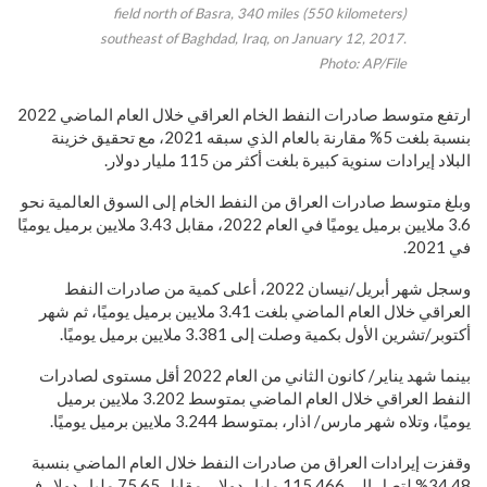
field north of Basra, 340 miles (550 kilometers)
southeast of Baghdad, Iraq, on January 12, 2017.
Photo: AP/File
ارتفع متوسط صادرات النفط الخام العراقي خلال العام الماضي 2022
بنسبة بلغت 5% مقارنة بالعام الذي سبقه 2021، مع تحقيق خزينة
البلاد إيرادات سنوية كبيرة بلغت أكثر من 115 مليار دولار.
وبلغ متوسط صادرات العراق من النفط الخام إلى السوق العالمية نحو
3.6 ملايين برميل يوميًا في العام 2022، مقابل 3.43 ملايين برميل يوميًا
في 2021.
وسجل شهر أبريل/نيسان 2022، أعلى كمية من صادرات النفط
العراقي خلال العام الماضي بلغت 3.41 ملايين برميل يوميًا، ثم شهر
أكتوبر/تشرين الأول بكمية وصلت إلى 3.381 ملايين برميل يوميًا.
بينما شهد يناير/ كانون الثاني من العام 2022 أقل مستوى لصادرات
النفط العراقي خلال العام الماضي بمتوسط 3.202 ملايين برميل
يوميًا، وتلاه شهر مارس/ اذار، بمتوسط 3.244 ملايين برميل يوميًا.
وقفزت إيرادات العراق من صادرات النفط خلال العام الماضي بنسبة
34.48% لتصل الى 115.466 مليار دولار، مقابل 75.65 مليار دولار في