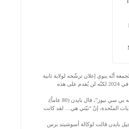
T
معة أنّه ينوي إعلان ترشّحه لولاية ثانية
في الانتخابات الرئاسية المقرّرة في 2024 لكنّه لن يُقدم على هذه
وفي مقابلة أجرتها معه شبكة “إيه بي سي نيوز”، قال بايدن (80 عاماً)،
لايات المتّحدة، إنّ “نيّتي هي… لقد كانت
 جيل بايدن قالت لوكالة أسوشيتد برس