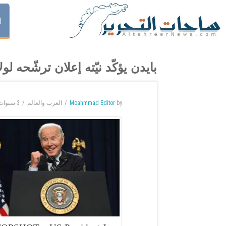
ا
بايدن يؤكّد نيّته إعلان ترشّحه لو
by
Moahmmad Editor
العرب والعالم
3 سنوات