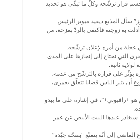
م قرار ترشّحه وكلّ ما تبقّى هو تحديد
ز” سأل المذيع ديفيد ميوير الرئيس
لت به زوجته فاكتفى بالردّ بمزحة، من
ي عجلة من أمره لإعلان ترشّحه.
خرى التي نحتاج إلى إنجازها على المدى
لولاية ثانية.
ره يؤثّر على قراره بالترشّح من عدمه،
ع أن يثير الناس قضايا تتعلّق بعمري،
 هو +راقبوني+”، في إشارة على ما يبدو
ه.
لها سيغادر عندها البيت الأبيض عن عمر
اضي إلى أنّه يتمتّع “بصحّة جيّدة”