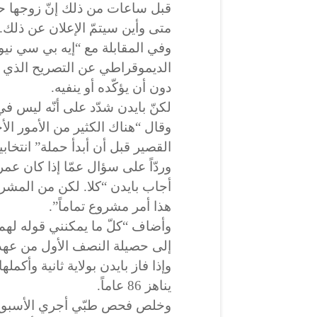
قبل ساعات من ذلك إنّ زوجها حس
متى وأين سيتمّ الإعلان عن ذلك.
وفي المقابلة مع “إيه بي سي نيو
الديموقراطي عن التصريح الذي أد
دون أن يؤكّده أو ينفيه.
لكنّ بايدن شدّد على أنّه ليس ف
وقال “هناك الكثير من الأمور الأ
القصير قبل أن أبدأ حملة” انتخابية 
وردّاً على سؤال عمّا إذا كان عم
أجاب بايدن “كلا. لكن من المشرو
هذا أمر مشروع تماماً”.
وأضاف “كلّ ما يمكنني قوله لهم
إلى حصيلة النصف الأول من عهد
وإذا فاز بايدن بولاية ثانية وأكم
يناهز 86 عاماً.
وخلص فحص طبّي أجري الأسبوع الم