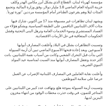
مؤسسة كهرباء لبنان، القطاع الذي يشكل أبرز مكامن الهدر وكلف
خزينة الدولة العام الماضي 1.8 مليار دولار، وفق وزارة المالية. وتجمع
المئات ليلا وهم يقرعون الطناجر أمام المؤسسة مرددين “ثورة ثورة”.
ويشهد لبنان تظاهرات غير مسبوقة منذ 17 من أكتوبر، شارك فيها
مئات آلاف اللبنانيين الناقمين على الطبقة السياسية. ويشكو هؤلاء من
الفساد المستشري وسوء الخدمات العامة وترهل البنى التحتية وفشل
الحكومات المتعاقبة في حل الأزمات الاقتصادية.
وتسببت التظاهرات بشلل في البلاد وأغلقت المصارف أبوابها
لأسبوعين. وبعد إعادة فتحها الأسبوع الماضي تبين أن أزمة السيولة
التي بدأت قبل التحرك الشعبي وكانت من أسباب نقمة اللبنانيين، باتت
أكثر حدة. وتقفل المصارف أبوابها منذ السبت لمناسبة عيد المولد
النبوي الشريف.
وأعلنت نقابة العاملين في المصارف اللبنانية الإضراب عن العمل
حرصا على سلامة الموظفين.
وتسببت أزمة السيولة بموجة هلع. وتهافت عدد كبير من اللبنانيين على
المتاجر للتمون، في وقت حذرت محطات الوقود من انتهاء مخزون
البنزين لديها.