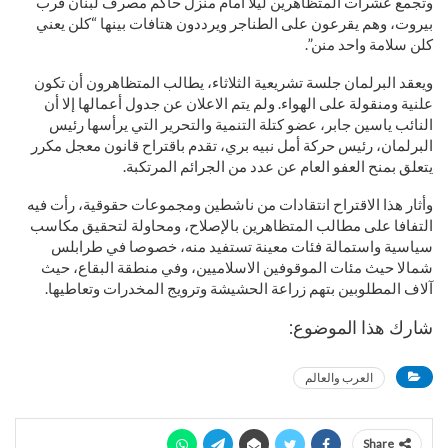
وتجمع عشرات المتظاهرين ليلا أمام منزل حاكم مصرف لبنان قرب
بيروت، وهم يقرعون على الطناجر ويرددون هتافات بينها “كلن يعني
كلن سلامة واحد منن”.
ويعقد البرلمان جلسة تشريعية الثلاثاء، يطالب المتظاهرون أن تكون
علنية ومنقولة على الهواء. ولم يتم الاعلان عن جدول أعمالها إلا أن
النائب ياسين جابر، عضو كتلة التنمية والتحرير التي يرأسها رئيس
البرلمان، رئيس حركة أمل نبيه بري، تقدم باقتراح قانون معجل مكرر
يتعلق بمنح العفو العام عن عدد من الجرائم المرتكبة.
وأثار هذا الاقتراح انتقادات من ناشطين ومجموعات حقوقية، رأت فيه
التفافا على مطالب المتظاهرين بالإصلاح، ومحاولة لتحقيق مكاسب
سياسية واستمالة فئات معينة تستفيد منه، خصوصا في طرابلس
شمالا حيث مئات الموقوفين الاسلاميين، وفي منطقة البقاع، حيث
آلاف المطلوبين بتهم زراعة الحشيشة وترويج المخدرات وتعاطيها.
شارك هذا الموضوع:
العرب والعالم
Share