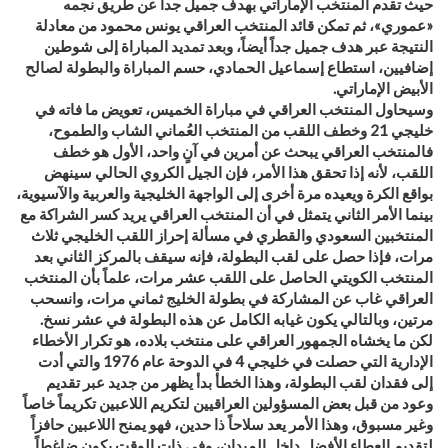
حيث تقدم المنتخب الإماراتي بهدف جميل جداً عن طريق نجمه
«عموري»، ثم تمكن قائد المنتخب العراقي يونس محمود من معادلة
النتيجة عبر هدف جميل جداً أيضاً، وبعد تمديد المباراة إلى شوطين
إضافيين، استطاع إسماعيل الحمادي، حسم المباراة والبطولة لصالح
الأبيض الإماراتي.
وسيحاول المنتخب العراقي في مباراة الخميس، تعويض ما فاته في
خليجي 21 وخطف اللقب من المنتخب العُماني الشاب والطموح،
فالمنتخب العراقي يبحث عن أمرين في آنٍ واحد، الأول هو خطف
اللقب، لأنه إذا تحقق هذا الأمر، فإن الجيل الكروي الحالي سينهض
بواقع الكرة ويعيده مرة أخرى إلى الواجهة الخليجية والعربية والآسيوية،
بينما الأمر الثاني يتمثل في أن المنتخب العراقي يريد كسر الشراكة مع
المنتخبين السعودي والقطري في مسألة إحراز اللقب الخليجي ثلاث
مرات، فإذا حصل على لقب البطولة، فإنه سيقف بالمركز الثاني بعد
المنتخب الكويتي الحاصل على اللقب عشر مرات، علماً بأن المنتخب
العراقي غاب عن المشاركة في بطولة الخليج ثماني مرات، وانسحب
مرتين، وبالتالي يكون غيابه الكامل عن هذه البطولة في عشر نسخ.
لكن ما يخشاه الجمهور العراقي على منتخب بلاده، هو تكرار الأخطاء
الإدارية التي حصلت في خليجي 4 في الدوحة عام 1976 والتي أدت
إلى فقدان لقب البطولة، وهذا الخطأ بدأ يظهر من جديد عبر تقديم
وعود من قبل بعض المسؤولين العراقيين لتكريم اللاعبين تكريماً خاصاً
وغير مسبوق، وهذا الأمر يعد سلاحاً ذا حدين، فهو يمنح اللاعبين حافزاً
لتقديم العطاء الأفضل داخل الميدان، وفي ذات الوقت يكون ضاغطاً