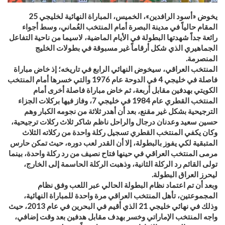
يخوض «أسود الرافدين»، الخميس، المباراة النهائية لخليجي 25
المقام حالياً في مدينة البصرة أمام المنتخب العُماني، وسط أجواء
رائعة جداً شهدتها البطولة في الأيام الماضية، لاسيما من ناحية التفاعل
الجماهيري الذي شكل أرقاماً غير مسبوقة في بطولات الخليج
المنصرمة.
المنتخب العراقي، سيخوض النهائي الرابع في تاريخه؛ إذ خاض مباراة
فاصلة في خليجي 4 في الدوحة عام 1976 والتي خسرها أمام المنتخب
الكويتي بهدفين مقابل أربعة، ثم خاض مباراة فاصلة أخرى أمام
المنتخب القطري عام 1984 في خليجي 7، وفاز فيها بركلات الجزاء
الترجيحية بشكل غير مقنع، بعد أن أهدر ثلاثة من نجومه الكبار وهم
حسين سعيد وعدنان درجال والراحل ناظم شاكر ثلاث ركلات ترجيحية،
وكان يكفي المنتخب القطري تسجيل ركلة واحدة من ركلاته الثلاث
المتبقية لكي يفوز بالبطولة، إلا أن القدر لعب دوره، حيث تمكن حارس
مرمى المنتخب العراقي في حينها فتاح نصيف من رد ركلة واحدة، بينما
تولى القائم رد الركلة الثانية، وذهبت الركلة الحاسمة إلى الخارج،
ليحرز العراق البطولة.
وبعد أن تم اعتماد نظام البطولة الحالي عبر اللعب وفق نظام
المجموعتين، تأهل المنتخب العراقي مرة واحدة للمباراة النهائية،
وذلك في نهائي خليجي 21 الذي أقيم في البحرين في عام 2013، حيث
واجه المنتخب الإماراتي وخسر بهدف مقابل هدفين بعد وقت إضافي،