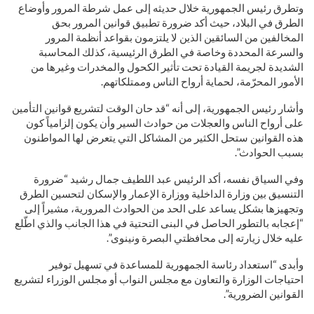
وتطرق رئيس الجمهورية خلال حديثه إلى عمل شرطة المرور وأوضاع
الطرق في البلاد، حيث أكد ضرورة تطبيق قوانين المرور بحق
المخالفين من السائقين الذين لا يلتزمون بقواعد أنظمة المرور
والسرعة المحددة وخاصة في الطرق الرئيسية، كذلك المحاسبة
الشديدة لجريمة القيادة تحت تأثير الكحول والمخدرات وغيرها من
الأمور المحرّمة، لحماية أرواح الناس وممتلكاتهم.
وأشار رئيس الجمهورية، إلى أنه “قد حان الوقت لتشريع قوانين التأمين
على أرواح الناس والعجلات من حوادث السير وأن يكون إلزامياً كون
هذه القوانين ستحل الكثير من المشاكل التي يتعرض لها المواطنون
بسبب الحوادث”.
وفي السياق نفسه، أكد الرئيس عبد اللطيف جمال رشيد “ضرورة
التنسيق بين وزارة الداخلية ووزارة الإعمار والإسكان لتحسين الطرق
وتجهيزها بشكل يساعد على الحد من الحوادث المرورية، مشيراً إلى
“إعجابه بالتطور الحاصل في البنى التحتية في هذا الجانب والذي اطّلع
عليه خلال زيارته إلى محافظتي البصرة ونينوى”.
وأبدى “استعداد رئاسة الجمهورية للمساعدة في تسهيل توفير
احتياجات الوزارة والتعاون مع مجلس النواب أو مجلس الوزراء لتشريع
القوانين الضرورية”.