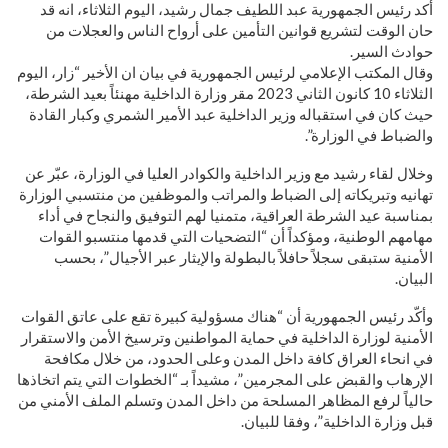
أكد رئيس الجمهورية عبد اللطيف جمال رشيد، اليوم الثلاثاء، انه قد
حان الوقت لتشريع قوانين التأمين على أرواح الناس والعجلات من
حوادث السير.
وقال المكتب الإعلامي لرئيس الجمهورية في بيان ان الأخير “زار، اليوم
الثلاثاء 10 كانون الثاني 2023 مقر وزارة الداخلية مهنئاً بعيد الشرطة،
حيث كان في استقباله وزير الداخلية عبد الأمير الشمري وكبار القادة
والضباط في الوزارة”.
وخلال لقاء رشيد مع وزير الداخلية والكوادر العليا في الوزارة، عبّر عن
تهانيه وتبريكاته إلى الضباط والمراتب والموظفين من منتسبي الوزارة
بمناسبة عيد الشرطة العراقية، متمنيا لهم التوفيق والنجاح في أداء
مهامهم الوطنية، ومؤكداً أن “التضحيات التي قدمها منتسبو القوات
الأمنية ستبقى سجلاً حافلاً بالبطولة والإيثار عبر الأجيال”، بحسب
البيان.
وأكّد رئيس الجمهورية أن “هناك مسؤولية كبيرة تقع على عاتق القوات
الأمنية لوزارة الداخلية في حماية المواطنين وترسيخ الأمن والاستقرار
في انحاء العراق كافة داخل المدن وعلى الحدود، من خلال مكافحة
الإرهاب والقبض على المجرمين”، مشيداً بـ “الخطوات التي يتم اتخاذها
حالياً لرفع المظاهر المسلحة من داخل المدن وتسلم الملف الأمني من
قبل وزارة الداخلية”، وفقا للبيان.