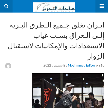
ايـران تغلق جـميع الـطرق البـرية
إلـى الـعراق بسبب غياب
الاستعدادات والإمكانيات لاستقبال
الزوار
on 10 سبتمبر، 2022
Moahmmad Editor
By