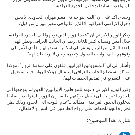
المتواجدين سابقا يدخلون الحدود العراقية.
وحيدي اكد على ان “الذي يتواجد في معبر مهران الحدودي لا يحق
دخول الاراضي العراقية الا الذين كانوا في معبر مهران من قبل”.
وذكر الوزير الايراني ان “عدد الزوار الذين توجهوا الى الحدود العراقية
خلال أمس ومسائه كبير للغاية، وبما أن الجانب العراقي ونظرا لهذا
العدد الهائل من الزوار يفتقر الى امكانية استقبالهم، فأدى الأمر الى
وقوفهم خلف بوابات الدخول وتعبهم ونحن لا نريد ذلك لهم”.
وأشار الى ان “المسؤولين الايرانيين قلقون على سلامة الزوار”، مؤكدا
انه “اذا استطاع الجانب العراقي استقبال هؤلاء الزوار، فإننا سنعمل
على التسريع في تقديم الخدمات لهم”.
وكرر الوزير الايراني دعوته للمواطنين الايرانيين “الذين لم يتوجهوا الى
الحدود الايرانية الى تأجيل حركتهم خاصة وان الزوار المتواجدين سابقا
يدخلون الحدود العراقية”، مطالبا بـ”عدم التوجه الى الحدود وذلك نظرا
لحرارة الجو للحفاظ على ارواح الطاعنين في السن والاطفال”.
شارك هذا الموضوع: