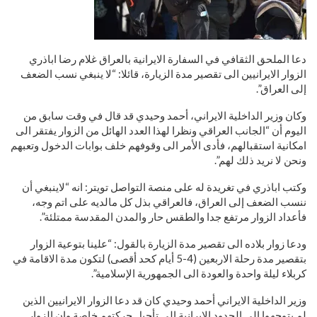
دعا الملحق الثقافي في السفارة الايرانية بالعراق غلام رضا اباذري
الزوار الايرانيين الى تقصير مدة الزيارة، قائلا: “لا ينبغي نسب الضعف
إلى العراق”.
وكان وزير الداخلية الايراني، أحمد وحيدي قد قال في وقت سابق من
اليوم أن “الجانب العراقي ونظرا لهذا العدد الهائل من الزوار يفتقر الى
امكانية استقبالهم، فأدى الأمر الى وقوفهم خلف بوابات الدخول وتعبهم
ونحن لا نريد ذلك لهم”.
وكتب اباذري في تغريدة له على منصة التواصل تويتر: انه “لاينبغي أن
ننسب الضعف إلى العراق، فالعراقي بذل كل مالديه على اتم وجه،
فأعداد الزوار مرتفع جدا والطقس حار والمدن المقدسة ممتلئة”.
ودعا زوار بلاده الى تقصير مدة الزيارة بالقول: “علينا بتوعية الزوار
بتقصير مدة رحلة الاربعين (4-5 أيام كحد أقصى) لتكون مدة الاقامة في
كربلاء ليلة واحدة والعودة الى الجمهورية الإسلامية”.
وزير الداخلية الايراني أحمد وحيدي كان قد دعا الزوار الايرانيين الذين
لم يتوجهوا الى الحدود الايرانية الى تأجيل حركتهم خاصة وان الزوار