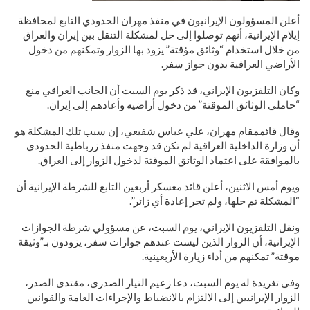
أعلن المسؤولون الإيرانيون في منفذ مهران الحدودي التابع لمحافظة
إيلام الإيرانية، أنهم توصلوا إلى حل لمشكلة التنقل بين إيران والعراق
من خلال استخدام “وثائق مؤقتة” يزود بها الزوار وتمكنهم من دخول
الأراضي العراقية بدون جواز سفر.
وكان التلفزيون الإيراني، قد ذكر يوم السبت أن الجانب العراقي منع
“حاملي الوثائق الموقتة” من دخول أراضيه وأعادهم إلى إيران.
وقال قائممقام مهران، علي عباس شفيعي، إن سبب تلك المشكلة هو
أن وزارة الداخلية العراقية لم تكن قد وجهت منفذ زرباطية الحدودي
بالموافقة على اعتماد الوثائق الموقتة لدخول الزوار إلى العراق.
ويوم أمس الاثنين، أعلن قائد معسكر أربعين التابع للشرطة الإيرانية أن
“المشكلة تم حلها، ولم تجر إعادة أي زائر”.
ونقل التلفزيون الإيراني، يوم السبت، عن مسؤولي شرطة الجوازات
الإيرانية، أن الزوار الذين ليست عندهم جوازات سفر، يزودون بـ”وثيقة
موقتة” تمكنهم من أداء زيارة الأربعينية.
وفي تغريدة له يوم السبت، دعا زعيم التيار الصدري، مقتدى الصدر،
الزوار الإيرانيين إلى الالتزام بالانضباط والإجراءات العامة والقوانين