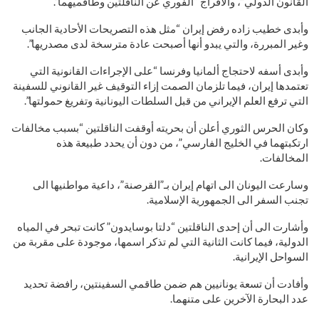
القانون الدولي”، والافراج “الفوري عن الناقلتين وطاقميهما”.
وأبدى خطيب زاده رفض إيران “مثل هذه التصريحات الأحادية الجانب
وغير المبررة، والتي يبدو أنها أصبحت عادة مترسخة لدى مصدريها”.
وأبدى أسفه لاحتجاج ألمانيا وفرنسا “على الإجراءات القانونية التي
تعتمدها إيران، فيما تلزمان الصمت إزاء التوقيف غير القانوني للسفينة
التي ترفع العلم الإيراني من قبل السلطات اليونانية وتفريغ حمولتها”.
وكان الحرس الثوري أعلن أن بحريته أوقفت الناقلتين “بسبب مخالفات
ارتكبتهما في الخليج الفارسي”، من دون أن يحدد طبيعة هذه
المخالفات.
وسارعت اليونان الى اتهام إيران بـ”القرصنة”، داعية مواطنيها الى
تجنب السفر الى الجمهورية الإسلامية.
وأشارت الى أن إحدى الناقلتين “دلتا بوسايدون” كانت تبحر في المياه
الدولية، فيما كانت الثانية التي لم تذكر اسمها، موجودة على مقربة من
السواحل الإيرانية.
وأفادت أن تسعة يونانيين هم ضمن طاقمي السفينتين، رافضة تحديد
عدد البحارة الآخرين على متنهما.