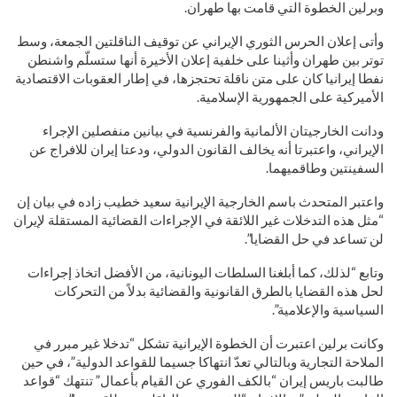
وبرلين الخطوة التي قامت بها طهران.
وأتى إعلان الحرس الثوري الإيراني عن توقيف الناقلتين الجمعة، وسط
توتر بين طهران وأثينا على خلفية إعلان الأخيرة أنها ستسلّم واشنطن
نفطا إيرانيا كان على متن ناقلة تحتجزها، في إطار العقوبات الاقتصادية
الأميركية على الجمهورية الإسلامية.
ودانت الخارجيتان الألمانية والفرنسية في بيانين منفصلين الإجراء
الإيراني، واعتبرتا أنه يخالف القانون الدولي، ودعتا إيران للافراج عن
السفينتين وطاقميهما.
واعتبر المتحدث باسم الخارجية الإيرانية سعيد خطيب زاده في بيان إن
“مثل هذه التدخلات غير اللائقة في الإجراءات القضائية المستقلة لإيران
لن تساعد في حل القضايا”.
وتابع “لذلك، كما أبلغنا السلطات اليونانية، من الأفضل اتخاذ إجراءات
لحل هذه القضايا بالطرق القانونية والقضائية بدلاً من التحركات
السياسية والإعلامية”.
وكانت برلين اعتبرت أن الخطوة الإيرانية تشكل “تدخلا غير مبرر في
الملاحة التجارية وبالتالي تعدّ انتهاكا جسيما للقواعد الدولية”، في حين
طالبت باريس إيران “بالكف الفوري عن القيام بأعمال” تنتهك “قواعد