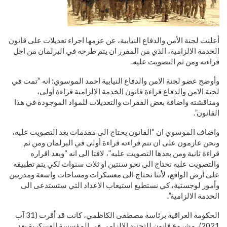
أعلنت لجنة الأمن والدفاع النيابية، عن عزمها اجراء تعديلات على قانون
الخدمة الالزامية، الذي من المقرر ان يتم طرحه في البرلمان من اجل
قراءته ومن ثم التصويت عليه.
وأوضح عضو لجنة الامن والدفاع النيابية احمد الموسوي: انه “تمت في
لجنة الامن والدفاع قراءة قانون الخدمة الالزامية قراءة أولى،
ومناقشته واضافة بعض الفقرات والتعديلات للمواد الموجودة في هذا
القانون”.
واضاف الموسوي ان “القانون يحتاج الى مقدمات بعد التصويت عليه،
ونحن عازمون على ان تتم قراءته قراءة أولى في البرلمان ومن ثم
قراءة ثانية ومن بعدها التصويت عليه”، لافتا الى انه “وبعد اقراره
والتصويت عليه نحتاج الى نحو سنتين او ثلاث سنوات لكي يتم تطبيقه
على أرض الواقع، لأننا نحتاج الى معسكرات ومساحات واسعة ومدربين
وأمور لوجستية، كي نستطيع استيعاب الاعداد التي ستستدعى الى
الخدمة الالزامية”.
الحكومة العراقية برئاسة مصطفى الكاظمي، كانت قد أقرت (31 آب
2021)، مشروع قانون للتجنيد الإلزامي في المؤسسة العسكرية بعد