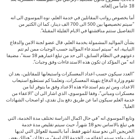
18 عاماً من إلغائه.
أما بخصوص رواتب المقاتلين في خدمة العلم، نوه الموسوي الى انه
“سيتم تخصيصها بين 500 الى 700 الف دينار، كما ان الكثير من
التفاصيل ستتم مناقشتها في الايام القليلة المقبلة”.
بشأن المواليد المشمولة بخدمة العلم، قال عضو لجنة الامن والدفاع
النيابية، انه “سيتم استدعاء المواليد حسب الوجبات ممن لم تتم
دعوتهم في النظام السابق، الى حد من تبلغ اعمارهم 18 سنة”، مضيفا
انه “من المؤكد ان تكون هذه الاستدعاءات وفق وجبات”.
“العدد سيكون حسب اعداد المعسكرات واستيعابها للمقاتلين، بعد ان
تقوم وزارة الدفاع بتهيئة المعسكرات، وتعلمنا كم تستطيع استيعاب
الاعداد، ومن ثم يتم استدعاء هذه الاعداد وفق ما يتوفر لنا من
معسكرات ومباني”، وفقا للموسوي، الذي اشار الى ان “الاعفاء من
خدمة العلم سيكون اما عن طريق دفع بدل نقدي، او اصحاب الشهادات
العليا”.
وتابع الموسوي انه “في حال اكمال الدراسة تختلف مدة الخدمة، التي
هي تبلغ بالاساس نحو 18 شهراً، حيث سيتم تقليص مدة خدمة
الخريجين الى نحو ستة اشهر فقط، أما بالنسبة للعوائل التي لديها
شاب واحد سيتم اعفائه من الخدمة الالزامية”، مردفا ان “هنالك بعض