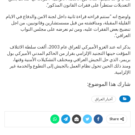
التعديلات ستطرأ على فقرات القانون المذكور”.
واوضح انه “ستتم قراءته قراءة ثانية داخل لجنة الامن والدفاع في الايام
القليلة المقبلة، ومناقشته من قبل مسستشارين وقانونيين، من اجل
تنضيج بعض الفقرات عليه، ومن ثم نعرضه على مجلس النواب
العراقي”.
يذكر انه عند الغزو الأميركي للعراق عام 2003، ألغت سلطة الائتلاف
المؤقت حينها التجنيد الإلزامي بقرار من الحاكم المدني الأميركي بول
بريمر، الذي حل الجيش العراقي ومختلف التشكيلات الأمنية وقتها،
ومنذ ذلك الحين تحول نظام العمل بالجيش إلى التطوع والخدمة غير
الإلزامية.
شارك هذا الموضوع:
أخبار العراق
Share