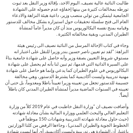
طالبت النائبة عالية نصيف، اليوم الاحد، بإقالة وزير النقل بعد ثبوت
تورطه بمخالفات كثيرة من بينها إخفاؤه عدم حصوله على الشهادة
الجامعية ليتمكن من تولي منصب وزير، داعية هيئة النزاهة والادعاء
العام الى فتح سلسلة تحقيقات حول استيزاره بشكل مخالف للدستور
وقيامه بمنح نفسه البكالوريوس منذ أن كان مديراً عاماً لمنشأة
الطيران المدني، وبقية مخالفاته الكثيرة .
وجاء في كتاب الإحالة المرسل من النائبة نصيف الى رئيس هيئة
النزاهة: “لقد تم تعيين ناصر حسين بندر وزيرا للنقل على اعتبار انه
مستوفٍ شروط التعيين بصفة وزير وأنه حاصل على شهادة جامعية بناءً
على السيرة الذاتية التي قدمها، ‏ثم تبين لنا بأنه لم يحصل على شهادة
البكالوريوس في علوم الطيران كما يدعي وإنما هو حاصل على شهادة
مهنية تدريبية وليست أكاديمية كما يشترط الدستور، وهي مخالفة
جسيمة للدستور تجعل من تعيينه وزيرا تعييناً باطلا ومعدوماً، بل حتى أن
تعيينه في السنوات الماضية مديراً لمنشأة الطيران المدني كان باطلاً
أيضاً”.
وأضافت نصيف ‏ان “وزارة النقل خاطبت في عام 2019 كلاً من وزارة
التعليم العالي والبحث العلمي ووزارة المالية بشأن معادلة شهادته
(حيث حاول معادلة شهادته التدريبية وشهادات 150 موظفاً في
الخطوط الجوية والطيران المدني) ، وجاءها الرفض من كلتا الوزارتين
باعتبار أن الشهادة هي تدريبية وليست أكاديمية، أي أنها ليست شهادة