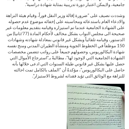
جامعية، ولايمكن اعتبار دورة تدريبية بمثابة شهادة دراسية”.
وشددت نصيف على “ضرورة إقالة وزير النقل فوراً، وقيام هيئة النزاهة
والادعاء العام باستدعائه ومحاسبته على إخفائه موضوع عدم حصوله
على الشهادة الجامعية عندما تم استيزاره وقيامه بتقديم معلومات غير
صحيحة الى مجلس النواب بشكل مخالف لأحكام المادة (77/ثانيا) من
الدستور، وقيامه تلقائياً وبشكل غير قانوني بمعادلة شهادته وشهادات
150 موظفاً في الخطوط الجوية ومنشأة الطيران المدني ومنح نفسه
شهادة البكالوريوس، وحصولهم جميعاً على رواتب تتضمن مخصصات
الشهادة الجامعية التي لاوجود لها”، مطالبةً بـ”استرجاع الأموال التي
حصل عليها بشكل غير قانوني طيلة السنوات التي ادعى خلالها بأنه
حاصل على البكالوريوس”، مؤكدةً أن “الملف بالكامل تمت احالته
للنزاهة مع الوثائق التى تؤيد فقدانه لشروط الاستيزار”.