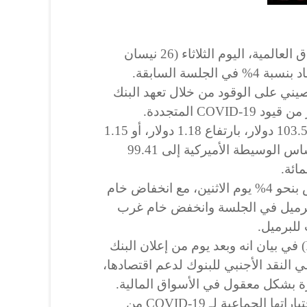
انتعشت أسعار النفط في الاسواق العالمية، اليوم الثلاثاء (26 نيسان
ني على الوقود من خلال تعهد البنك
COV المتجددة.
بلغت العقود الآجلة لخام برنت 103.50 دولار، بارتفاع 1.18 دولار، أو 1.15
بالمائة، وصعدت عقود غرب تكساس الوسيطة الأميركية إلى 99.41
واستقر كلا العقدين على انخفاض بنحو 4% يوم الاثنين، مع انخفاض خام
ى 7 دولارات للبرميل في الجلسة وانخفض خام غرب
قال بنك الشعب الصيني (PBOC) في بيان انه وبعد يوم من إعلان البنك
لنقد الأجنبي للبنوك لدعم اقتصادها،
ة بشكل معقول في الأسواق المالية.
وسعت العاصمة الصينية بكين اختباراتها الجماعية لـ COVID-19 من