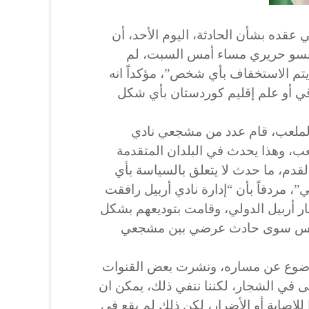
قده بشأن الحادثة، اليوم الأحد، أن
انسو حريري مساء أمس السبت، لم
م الاستخفاف بأي شخص”، مؤكداً انه
اقي أو علم إقليم كوردستان بأي شكل
لملعب، قام عدد من مشجعي نادي
، وهذا يحدث في البلدان المتقدمة
قدم، ما حدث لا يتعلق بالسياسة بأي
ي”، مردفاً بأن “إدارة نادي أربيل رافقت
 أربيل الدولي، وقامت بتوديعهم بشكل
ليس سوى حادث عرضي بين مشجعي
موضوع عن مساره، ونشرت بعض القنوات
لى في الشجار، لكننا ننفي ذلك، يمكن ان
إصابة أو الأضرار، لكن ذلك لم يقع في