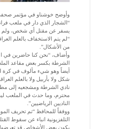
وأوضح خوشناو في مؤتمر صحفي ع
“الشجار الذي دار في ملعب فر
يسفر عن مقتل أي شخص، ولم يت
“لم يتم الاستخفاف بالعلم العر
من الأشكال”.
وأضاف، “نحن كنا حاضرين في ا
الشرطة بكسر بعض مقاعد الملعب
أيضاً وهو شيء مألوف في كرة ال
شكل ولا بأربيل ولا بالعلم العراق
نادي الشرطة ومشجعيه إلى مطار
محترم، وما حدث في الملعب 
الناديين الرياضيين”.
ووفقاً للمحافظ “تم تحريف ال
التلفزيونية انباء عن سقوط القت
يكون بعض الأشخاص قد تعرضوا لل