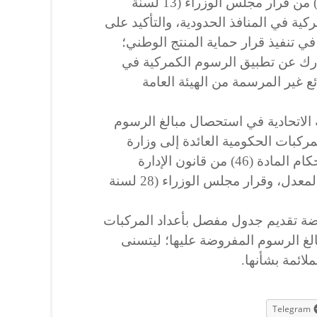
رابعاً/ تفعيل البند (ثانياً/ الفقرة 1) من قرار مجلس الوزراء (13 لسنة
مركية في المنافذ الحدودية، والتأكيد على
في تنفيذ قرار حماية المنتج الوطني؛
كمارك عن تطبيق الرسوم الكمركية في
ئع غير المرسمة من الهيئة العامة
 الاتحادية في استحصال مبالغ الرسوم
ركبات الحكومية العائدة إلى وزارة
الشباب والرياضة، استناداً إلى أحكام المادة (46) من قانون الإدارة
المالية الاتحادية (6 لسنة 2019) المعدل، وقرار مجلس الوزراء (28 لسنة
ضة تقديم جدول مفصل بأعداد المركبات
بالغ الرسوم المفروضة عليها؛ ليتسنى
لائمة بشأنها.
Telegram