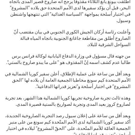
أطلقت بيونغ يانغ الثلاثاء مقذوفا يرجح أنه صاروخ قصير المدى باتجاه
البحر، قبل أن يؤكد سفيرها لدى الأمم المتحدة حق بلاده “المشروع”
في اختبار أسلحة بمواجهة “السياسة العدائية” التي تنتهجها واشنطن
وسيول.
وأعلنت رئاسة أركان الجيش الكوري الجنوبي في بيان مقتضب أنّ
الصاروخ أطلق من مقاطعة جاغانغ الجنوبية باتجاه المياه قبالة
السواحل الشرقية للبلاد.
من جهته قال مسؤول في وزارة الدفاع اليابانية لوكالة فرانس برس
طالبا عدم كشف اسمه إنّ المقذوف هو “على ما يبدو صاروخ بالستي”.
وبعد أقل من ساعة على عملية الإطلاق، أعلن سفير كوريا الشمالية في
الأمم المتحدة كيم سونغ مخاطبا الجمعية العامة أن بلاده لها “الحق
المشروع” في اختبار أسلحة و”تعزيز قدراتها الدفاعية”.
وهذه ثالث تجربة صاروخية تجريها كوريا الشمالية هذا الشهر، بعد تجربة
لصاروخ كروز بعيد المدى وتجربة لصواريخ بالستية قصيرة المدى.
وبعد أقل من ساعة على إعلان سيول رصد التجربة الصاروخية الجديدة،
أكد سفير كوريا الشمالية لدى الأمم المتّحدة كيم سونغ من على منبر
الجمعية العامّة للأمم المتّحدة، على “الحقّ المشروع” لبلاده في اختبار
أسلحة و”تعزيز قدراتها الدفاعية”.