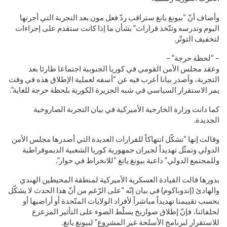
وأضاف أنّ “بيونغ يانغ ستراقب ردّ فعل مون بعد التجربة التي أجرتها
اليوم وتدرسه وتتّخذ قرارات” بشأن ما إذا كانت ستقدم على إجراءات
لتخفيف التوتّر.
– “لحظة حرجة” –
وعقد مجلس الأمن القومي في كوريا الجنوبية اجتماعا طارئا بعد
التجربة، وأصدر بيانا أعرب فيه عن “أسفه لعملية الإطلاق هذه في وقت
يمر الاستقرار السياسي في شبه الجزيرة الكورية بلحظة حرجة للغاية”.
كما دانت وزارة الخارجية الأميركية في بيان التجربة الصاروخية
الجديدة.
وقالت إنها “تشكّل انتهاكاً للقرارات العديدة التي أصدرها مجلس الأمن
الدولي وتمثّل تهديداً لجيران جمهورية كوريا الشعبية الديموقراطية
وللمجتمع الدولي” داعية بيونغ يانغ “للانخراط في حوار”.
بدورها قالت القيادة العسكرية الأميركية لمنطقة المحيطين الهندي
والهادئ (إندوباكوم) في بيان إنّه “على الرّغم من أنّ هذا الحدث لا يشكّل
بحسب تقييمنا تهديداً مباشراً لأفراد الولايات المتّحدة أو أراضيها أو
لحلفائنا، فإنّ إطلاق صواريخ يسلّط الضوء على التأثير المزعزع
للاستقرار لبرنامج الأسلحة غير المشروع” لبيونغ يانغ.