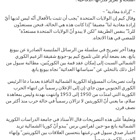
– “إرادة معادية” –
وقال كيم إن الولايات المتحدة “يجب أن تثبت بالأفعال أنّه ليس لديها أيّ
إرادة معادية لنا” مضيفا “إذا كانت هذه هي الحالة، فنحن مستعدّون
للردّ” بنفس الطريقة “لكن لا يبدو أنّ الولايات المتحدة مستعدّة”
للمضي في هذا الاتجاه.
وهذا آخر تصريح في سلسلة من الرسائل الملتبسة الصادرة عن بيونغ
يانغ، بعد بضعة أيام على تلميح كيم يو-جونغ شقيقة الزعيم الكوري
الشمالي السبت إلى إمكان عقد قمة بين الكوريّتين، مطالبة سيول من
أجل ذلك بالتخلي عن “سياساتها العدائية” تجاه بيونغ يانغ.
وأتت تصريحات المسؤولة الكورية الشمالية النافذة بعدما دعا الرئيس
الكوري الجنوبي مون جاي-إن إلى الإعلان رسمياً عن انتهاء الحرب
الكورية التي امتدّت من 1950 إلى 1953 وانتهت بهدنة وليس بمعاهدة
سلام، ما يعني أنّ الكوريتين لا تزالان رسمياً في حالة حرب منذ أكثر من
نصف قرن.
وتعليقاً على هذه التصريحات قال الأستاذ في جامعة الدراسات الكورية
الشمالية يانغ مو-جين لفرانس برس “يبدو أنّ كوريا الشمالية تريد
اختبار صدق سيول في رغبتها بتحسين العلاقات بين الكوريتين” وإنهاء
الحرب الكورية رسمياً.