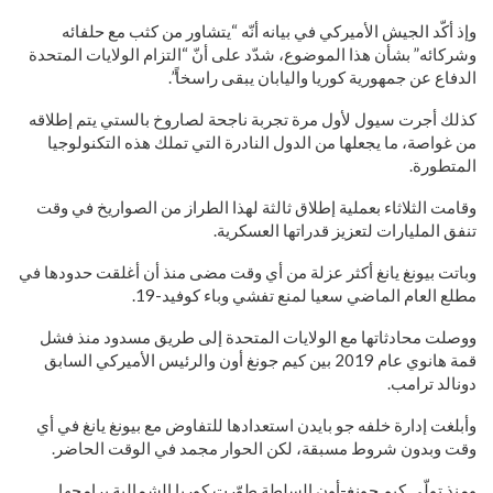
وإذ أكّد الجيش الأميركي في بيانه أنّه “يتشاور من كثب مع حلفائه
وشركائه” بشأن هذا الموضوع، شدّد على أنّ “التزام الولايات المتحدة
الدفاع عن جمهورية كوريا واليابان يبقى راسخاً”.
كذلك أجرت سيول لأول مرة تجربة ناجحة لصاروخ بالستي يتم إطلاقه
من غواصة، ما يجعلها من الدول النادرة التي تملك هذه التكنولوجيا
المتطورة.
وقامت الثلاثاء بعملية إطلاق ثالثة لهذا الطراز من الصواريخ في وقت
تنفق المليارات لتعزيز قدراتها العسكرية.
وباتت بيونغ يانغ أكثر عزلة من أي وقت مضى منذ أن أغلقت حدودها في
مطلع العام الماضي سعيا لمنع تفشي وباء كوفيد-19.
ووصلت محادثاتها مع الولايات المتحدة إلى طريق مسدود منذ فشل
قمة هانوي عام 2019 بين كيم جونغ أون والرئيس الأميركي السابق
دونالد ترامب.
وأبلغت إدارة خلفه جو بايدن استعدادها للتفاوض مع بيونغ يانغ في أي
وقت وبدون شروط مسبقة، لكن الحوار مجمد في الوقت الحاضر.
ومنذ تولّى كيم جونغ-أون السلطة طوّرت كوريا الشمالية برامجها