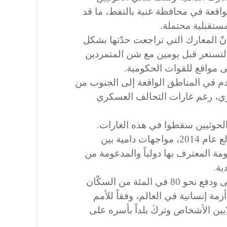
واقعة في محافظة غنية بالنفط، ما قد
تقبلية محتملة.
المعارك التي تراجعت حدّتها بشكل
 لتستعر قبل يومين مع شن المتمردين
 مواقع للقوات الحكومية.
م في المناطق الواقعة إلى الجنوب من
، رغم غارات التحالف العسكري
الحوثيين سقطوا في هذه الغارات.
ويشهد النزاع في اليمن الذي اندلع عام 2014، مواجهات دامية بين
مة المعترف بها دولياً والمدعومة من
ية.
وخلّف النزاع عشرات آلاف القتلى ودفع نحو 80 في المئة من السكّان
مة إنسانية في العالم، وفقاً للأمم
يين الأشخاص وتركَ بلداً بأسره على