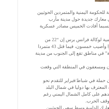
والية للحكومة اليمنية والمتمردين الحوثيين
ـ48 الماضية في معارك جديدة حول مدينة مأرب
حسبما أفادت الخميس مصادر عسكرية
وقال مسؤول في القوات الحكومية لوكالة فرانس برس إن “22 من
المقاتلين الموالين للحكومة قتلوا وأصيب خمسون، فيما قتل 43 متمردا
ساعات الـ48 الماضية” في مناطق تقع إلى الجنوب من مدينة
ن ومسعفون في المنطقة التي وقعت
ن حملة في شباط/فبراير للتقدم نحو
المعترف بها دوليا في شمال البلد
دهم على كامل الشمال اليمني رغم
وقف الحرب.
عارك الدامية وسط سعي الحوثيين