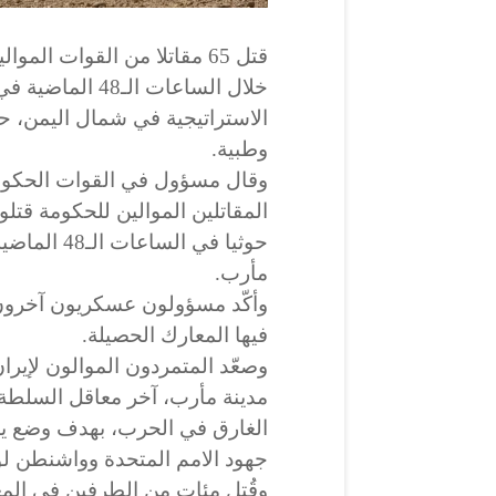
قتل 65 مقاتلا من القوات الم
خلال الساعات ال
الاستراتيجية في شمال اليمن، 
وطبية.
حوثيا في ال
مأرب.
وأكّد مسؤولون عسكريون آخرو
فيها المعارك الحصيلة.
وصعّد المتمردون الموالون لإيرا
مدينة مأرب، آخر معاقل السلطة 
الغارق في الحرب، بهدف وضع ي
جهود الامم المتحدة وواشنطن ل
وقُتل مئات من الطرفين في الم