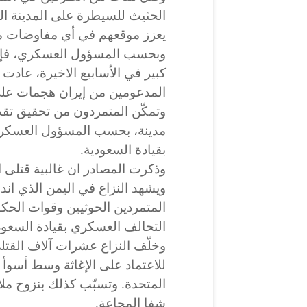
الحثيث للسيطرة على المدينة ال
يعزز موقعهم في أي مفاوضات مس
وبحسب المسؤول العسكري، فإنّ 
كبير في الأسابيع الاخيرة، عادت
المدعومين من إيران هجمات على
وتمكّن المتمردون من تحقيق تقد
مدينة، بحسب المسؤول العسكري
بقيادة السعودية.
وذكرت المصادر ان غالبية قتلى 
المتمردين الحوثيين وقوات الحكو
التحالف العسكري بقيادة السعود
للاعتماد على الإغاثة وسط أسوأ أز
المتحدة. وتسبّب كذلك بنزوح ملا
شفا المجاعة.