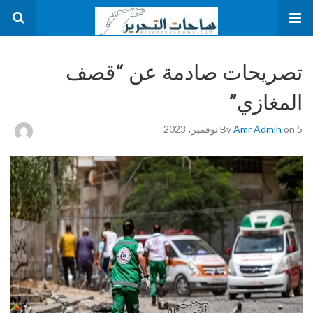
تصريحات صادمة عن “قصف
المغازي”
on 5 نوفمبر، 2023
Amr Admin
By