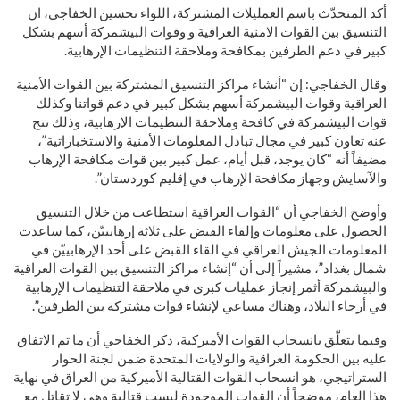
أكد المتحدّث باسم العمليلات المشتركة، اللواء تحسين الخفاجي، ان
التنسيق بين القوات الامنية العراقية و وقوات البيشمركة أسهم بشكل
كبير في دعم الطرفين بمكافحة وملاحقة التنظيمات الإرهابية.
وقال الخفاجي: إن “أنشاء مراكز التنسيق المشتركة بين القوات الأمنية
العراقية وقوات البيشمركة أسهم بشكل كبير في دعم قواتنا وكذلك
قوات البيشمركة في كافحة وملاحقة التنظيمات الإرهابية، وذلك نتج
عنه تعاون كبير في مجال تبادل المعلومات الأمنية والاستخباراتية”،
مضيفاً أنه “كان يوجد، قبل أيام، عمل كبير بين قوات مكافحة الإرهاب
والآسايش وجهاز مكافحة الإرهاب في إقليم كوردستان”.
وأوضح الخفاجي أن “القوات العراقية استطاعت من خلال التنسيق
الحصول على معلومات وإلقاء القبض على ثلاثة إرهابييّن، كما ساعدت
المعلومات الجيش العراقي في القاء القبض على أحد الإرهابييّن في
شمال بغداد”، مشيراً إلى أن “إنشاء مراكز التنسيق بين القوات العراقية
والبيشمركة أثمر إنجاز عمليات كبرى في ملاحقة التنظيمات الإرهابية
في أرجاء البلاد، وهناك مساعي لإنشاء قوات مشتركة بين الطرفين”.
وفيما يتعلّق بانسحاب القوات الأميركية، ذكر الخفاجي أن ما تم الاتفاق
عليه بين الحكومة العراقية والولايات المتحدة ضمن لجنة الحوار
الستراتيجي، هو انسحاب القوات القتالية الأميركية من العراق في نهاية
هذا العام، موضحاً أن القوات الموجودة ليست قتالية وهي لا تقاتل مع