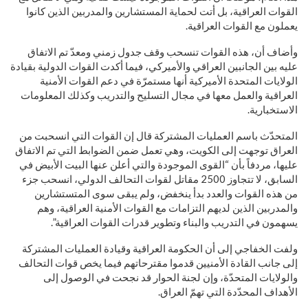
القوات العراقية، بل أتت لحماية المستشارين والمدربين الذين كانوا
يعملون مع القوات العراقية.
وأضاف أن، هذه القوات تنسحب وقف جدول زمني ومعدّ تم الاتفاق
عليه بين الجانبين العراقي والأميركي، فيما أكدت القوات الدولية بقيادة
الولايات المتحدة الأميركية أنها مستمرّة في دعم القوات الأمنية
العراقية والعمل معها في مجال التسليح والتدريب وكذلك المعلومات
الاستخبارية.
المتحدّث باسم العمليات المشتركة قال إن القوات التي انسحبت من
العراق توجهت إلى الكويت، وهي تعمل ضمن الضوابط التي تم الاتفاق
عليها، مردفاً بأن “القوى الموجودة والتي أعلن عنها البيت الأبيض في
السابق، لا تتجاوز 2500 مقاتل لقوات التحالف الدولي، انسحب جزء
من هذه القوات والعدد بدأ ينخفض، ولم يبقى سوى المتستشارين
والمدربين الذين لديهم التزامات مع القوات الأمنية العراقية، وهم
يسهمون في التدريب والبناء وتطوير قدرات القوات العراقية”.
ولفت الخفاجي إلى أن الحكومة العراقية وقيادة العمليات المشتركة
إلى جانب القادة الأمنيين قدموا مقترحاتهم فيما يخص قوات التحالف
والولايات المتحدّة، وإن لجنة الحوار قد نجحت في الوصول إلى
الأهداف المحدّدة التي تهمّ العراق.