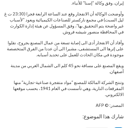
إيران، وفق وكالة “إسنا” للأنباء.
وأوضحت الوكالة أن الانفجار وقع عند الساعة الرابعة فجرا (23:30 ت غ
ليل السبت) في مجمع ناركستر للصناعات الكيميائية ويعود “لأسباب
غير واضحة يتم التحقيق بها”، وفق المسؤول عن هيئة إدارة الكوارث
في المحافظة منصور شيشه فروش.
وأفاد أن الانفجار أدى الى إصابة تسعة من عمال المصنع بجروح، نقلوا
على إثرها الى المستشفى، مشيرا الى أن عددا من الفرق المتخصصة
موجودة في مكان الحادث للعمل على تحديد أسبابه.
ويقع المصنع على مسافة نحو 45 كلم الى الشمال الغربي من مدينة
أصفهان.
وتنتج الشركة المالكة للمصنع “مواد متفجرة صناعية-تجارية” منها
المفرقعات النارية، وهي تأسست في العام 1941، بحسب موقعها
الالكتروني.
المصدر: © AFP
شارك هذا الموضوع: