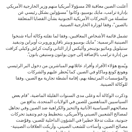
أعلنت الصين معاقبة 28 مسؤولا أمريكيا منهم وزير الخارجية الأمريكي
بإدارة ترامب، مايك بومبيو، وكانوا “مسؤولين بشكل رئيسي عن
سلسلة من التحركات الأمريكية الجنونية بشأن القضايا المتعلقة
بالصين”، وفقا لوزارة الخارجية الصينية.
تشمل قائمة الأشخاص المعاقبين، وفقا لما نقلته وكالة أنباء شنخوا
الصينية الرسمية: “مايك بومبيو وبيتر نافارو وروبرت أوبراين وديفيد
ستيلويل وماثيو بوتينجر وأليكس أزار الثاني وكيث كراش وكيلي كرافت
من إدارة ترامب بالإضافة إلى جون بولتون وستيفن بانون”.
ويُمنع هؤلاء الأفراد وأفراد عائلاتهم المباشرين من دخول البر الرئيسي
وهونغ كونغ وماكاو في الصين. كما يُحظر عليهم والشركات
والمؤسسات المرتبطة بهم، إقامة أنشطة تجارية مع الصين، وفقا
للوكالة الصينية.
وذكرت الوكالة أنه وعلى مدى السنوات القليلة الماضية، “قام بعض
السياسيين المناهضين للصين في الولايات المتحدة، بدافع من
مصالحهم السياسية الأنانية والتحيز والكراهية ضد الصين وفي تجاهل
لمصالح الشعبين الصيني والأمريكي، بتخطيط ودعم وتنفيذ تحركات
جنونية، مثلت تدخلا خطيرا في الشؤون الداخلية للصين، وقوّضت
مصالح الصين، وأساءت للشعب الصيني، وأربكت العلاقات الصينية-