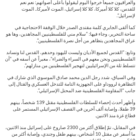
والعراقيون جميعاً خرجوا اليوم ليقولوا بأعلى أصواتهم: نعم نعم
للقدس، كلا كلا أميركا، كلا كلا إسرائيل، الموت لأميركا.. الموت
لإسرائيل”.
كما ألقى الجابري كلمة مقتدى الصدر خلال الوقفة الاحتجاجية في
ساحة التحرير، وجاء فيها: “سلام مني للفلسطينيين المجاهدين، وها هو
عراق المجاهدين يتظاهر من أجل نصرة الفلسطينيين”.
وتابع: “القدس لجميع الأديان وليست لليهود وحدهم، القدس لنا ونساند
الفلسطينيين ونحن معهم في السراء والضراء”، معبراً عن أسفه في “أن
تتسلط ثلة من الإسرائيليين لتهجير الفلسطينين من منازلهم”.
وفي السياق، شدد رجل الدين محمد صادق الموسوي الذي شارك في
التظاهرة لرووداو على الجهوزية التامة للتدخل العسكري والقتال إلى
جانب “المقاومة الفلسطينية ضد المحتل الإسرائيلي”.
وأظهر أحدث إحصاء للسلطات الفلسطينية مقتل 139 شخصاً، بينهم
39 طفلا، وإصابة ألف آخرين في القصف الإسرائيلي المستمر على
قطاع غزة منذ الاثنين.
في المقابل، تمّ إطلاق أكثر من 2300 صاروخ على إسرائيل منذ الاثنين،
ما أسفر عن مقتل 10 أشخاص، بينهم طفل وجندي، وإصابة أكثر من