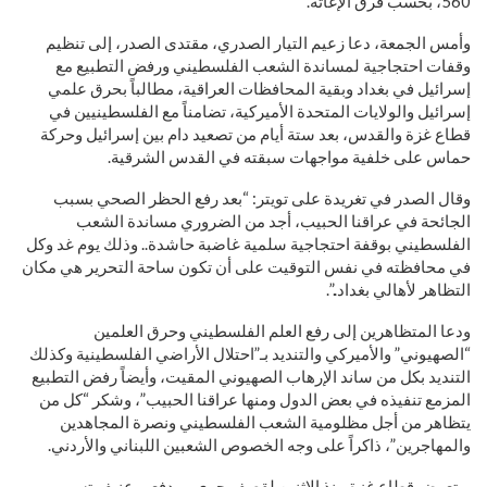
560، بحسب فرق الإغاثة.
وأمس الجمعة، دعا زعيم التيار الصدري، مقتدى الصدر، إلى تنظيم
وقفات احتجاجية لمساندة الشعب الفلسطيني ورفض التطبيع مع
إسرائيل في بغداد وبقية المحافظات العراقية، مطالباً بحرق علمي
إسرائيل والولايات المتحدة الأميركية، تضامناً مع الفلسطينيين في
قطاع غزة والقدس، بعد ستة أيام من تصعيد دام بين إسرائيل وحركة
حماس على خلفية مواجهات سبقته في القدس الشرقية.
وقال الصدر في تغريدة على تويتر: “بعد رفع الحظر الصحي بسبب
الجائحة في عراقنا الحبيب، أجد من الضروري مساندة الشعب
الفلسطيني بوقفة احتجاجية سلمية غاضبة حاشدة.. وذلك يوم غد وكل
في محافظته في نفس التوقيت على أن تكون ساحة التحرير هي مكان
التظاهر لأهالي بغداد..”.
ودعا المتظاهرين إلى رفع العلم الفلسطيني وحرق العلمين
“الصهيوني” والأميركي والتنديد بـ”احتلال الأراضي الفلسطينية وكذلك
التنديد بكل من ساند الإرهاب الصهيوني المقيت، وأيضاً رفض التطبيع
المزمع تنفيذه في بعض الدول ومنها عراقنا الحبيب”، وشكر “كل من
يتظاهر من أجل مظلومية الشعب الفلسطيني ونصرة المجاهدين
والمهاجرين”، ذاكراً على وجه الخصوص الشعبين اللبناني والأردني.
ويتعرض قطاع غزة منذ الاثنين لقصف جوي ومدفعي عنيف تسبب