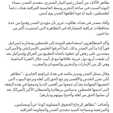
تظاهر الآلاف من أنصار زعيم التيار الصدري، مقتدى الصدر، مساء
اليوم السبت في ساحة التحرير وسط العاصمة العراقية بغداد، دعماً
لفلسطين، تلبية لدعوة أطلقها الصدر يوم أمس.
وأفاد مصدر في بغداد، هلكوت عزيز بأن مؤيدي الصدر وفدوا من عدة
محافظات عراقية للمشاركة في التظاهرة التي استمرت أكثر من
ساعتين.
وأكد المتظاهرون استعدادهم للتوجه إلى فلسطين ومحاربة إسرائيل
فوراً إذا ما أمر الصدر بذلك، كما أحرقوا العلمين الإسرائيلي والأميركي،
مشددين على رفض أي خطوة باتجاه التطبيع بين العراق وإسرائيل بعد
أن طبعت أربع دول عربية علاقاتها مع تل أبيب خلال الفترة الماضية
وهي كل من الإمارات والبحرين والسودان والمغرب.
وقال ممثل الصدر ومدير مكتبه في بغداد إبراهيم الجابري : “نتظاهر
لكي نحرر القدس والأقصى ونرجع الحق إلى أهله ونرجع البيوت التي
اغتصبها الصهاينة بعد أن جمعوا من أقصى الدنيا وجمعوا في هذه البقعة
التي اسمها فلسطين بدسائس بريطانيا والشيطان الأكبر (أميركا)، بعد
أن سلبوا الحق من أهله وأخذوا بيوتهم وديارهم”.
وأضاف: “نتظاهر لإرجاع الحقوق المسلوبة كوننا عرباً ومسلمين،
والمرجعية وسماحة السيد مقتدى الصدر والمقاومة العراقية