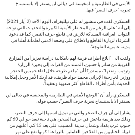
الأمني في الطارمية والمخيسة في ديالى لن يستقر إلا باستنساخ
تجربة “جرف النصر” فيها.
العسكري لفت في منشور له على تيلليغرام، اليوم الأحد (2 أيار 2021)
إلى أنه “على الرغم من المخاطر الأمنية الكبيرة والتحديات التي تواجه
القوات العراقية المساكة للارض في قاطع جرف النصر، كما قد دعونا
الشرفاء لزيارة القاطع والاطلاع على وضعه الامني لطمأنة أهلنا في
مدينة عامرية الفلوجة”.
ولفت الى “ابلاغ أطراف قريبة لهم بامكانية دراسة تعزيز أمن المزارع
القريبة من ساتر يا حسين، الممتد من الفرات إلى بحيرة الرزازة
وترتيب وضعها”، مستدركاً أن “ما تم طرحه خلال لقاء خميس الخنجر
ووزير الخارجية الإيراني محمد جواد ظريف، قد اربك الأمر وجعل إمكانية
الحديث بأمن أطراف القاطع أكثر صعوبة وتعقيداً”.
العسكري رأى أن “الوضع الأمني في الطارمية والمخيسة في ديالى لن
يستقر الا باستنساخ تجربة جرف النصر”، حسب قوله.
يشار إلى أن جرف الصخر والتي تم تبديل اسمها إلى جرف النصر،
وذلك بعد هزيمة داعش في جرف الصخر، هي ناحية تبعد حوالي 60 كم
جنوب غرب بغداد وشمال مدينة المسيب على بعد 13 كم، أغلبهم من
قبيلة الجنابيين من الفلاحين العاملين بالزراعة؛ كونها تقع على نهر