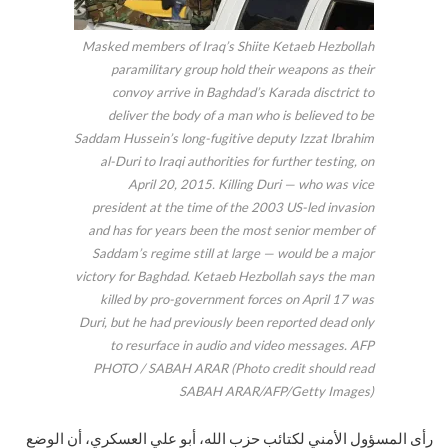
Masked members of Iraq’s Shiite Ketaeb Hezbollah
paramilitary group hold their weapons as their
convoy arrive in Baghdad’s Karada disctrict to
deliver the body of a man who is believed to be
Saddam Hussein’s long-fugitive deputy Izzat Ibrahim
al-Duri to Iraqi authorities for further testing, on
April 20, 2015. Killing Duri — who was vice
president at the time of the 2003 US-led invasion
and has for years been the most senior member of
Saddam’s regime still at large — would be a major
victory for Baghdad. Ketaeb Hezbollah says the man
killed by pro-government forces on April 17 was
Duri, but he had previously been reported dead only
to resurface in audio and video messages. AFP
PHOTO / SABAH ARAR (Photo credit should read
SABAH ARAR/AFP/Getty Images)
رأى المسؤول الأمني لكتائب حزب الله، أبو علي العسكري، أن الوضع