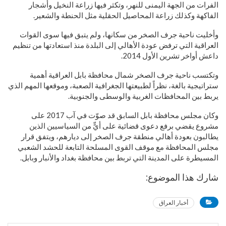
الفرات من الجهة اليمنى للنهر، وتكثر فيها زراعة النخيل وأشجار
الفاكهة وكذلك زراعة المحاصيل الحقلية مثل الحنطة والشعير.
وأخليت ناحية جرف الصخر من سكانها، ولم يتبق فيها سوى القوات
العراقية التي ترفض عودة الأهالي إلى البلدة منذ استعادتها من تنظيم
داعش أواخر تشرين الأول 2014.
وتكتسب ناحية جرف الصخر شمال محافظة بابل العراقية أهمية
ستراتيجية بالغة، نظراً لطبيعتها الجغرافية الصعبة، وموقعها المهم الذي
يربط بين المحافظات الغربية والوسطى والجنوبية.
وكان مجلس محافظة بابل السابق قد صوّت في آب 2017 على
مشروع يقضي برفع دعوى قضائية على أيٍّ من السياسيين الذين
يطالبون بعودة أهالي منطقة جرف الصخر إلى ديارهم، ويتفق قرار
مجلس المحافظة مع موقف القوى المسلحة التابعة للحشد الشعبي
المسيطرة على المدينة التي تربط بين محافظة بغداد والأنبار وبابل.
شارك هذا الموضوع:
أخبار العراق