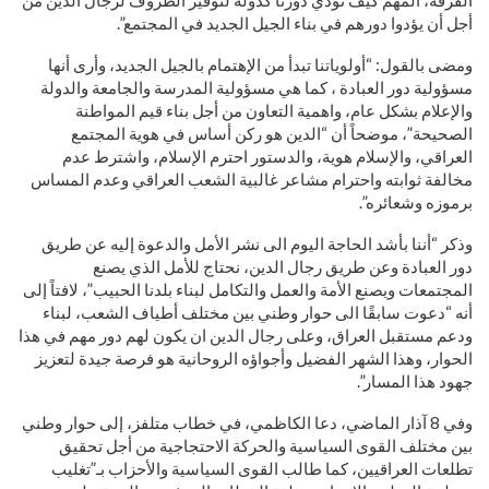
الفرقة، المهم كيف نؤدي دورنا كدولة لتوفير الظروف لرجال الدين من
أجل أن يؤدوا دورهم في بناء الجيل الجديد في المجتمع”.
ومضى بالقول: “أولوياتنا تبدأ من الإهتمام بالجيل الجديد، وأرى أنها
مسؤولية دور العبادة ، كما هي مسؤولية المدرسة والجامعة والدولة
والإعلام بشكل عام، واهمية التعاون من أجل بناء قيم المواطنة
الصحيحة”، موضحاً أن “الدين هو ركن أساس في هوية المجتمع
العراقي، والإسلام هوية، والدستور احترم الإسلام، واشترط عدم
مخالفة ثوابته واحترام مشاعر غالبية الشعب العراقي وعدم المساس
برموزه وشعائره”.
وذكر “أننا بأشد الحاجة اليوم الى نشر الأمل والدعوة إليه عن طريق
دور العبادة وعن طريق رجال الدين، نحتاج للأمل الذي يصنع
المجتمعات ويصنع الأمة والعمل والتكامل لبناء بلدنا الحبيب”، لافتاً إلى
أنه “دعوت سابقًا الى حوار وطني بين مختلف أطياف الشعب، لبناء
ودعم مستقبل العراق، وعلى رجال الدين ان يكون لهم دور مهم في هذا
الحوار، وهذا الشهر الفضيل وأجواؤه الروحانية هو فرصة جيدة لتعزيز
جهود هذا المسار”.
وفي 8 آذار الماضي، دعا الكاظمي، في خطاب متلفز، إلى حوار وطني
بين مختلف القوى السياسية والحركة الاحتجاجية من أجل تحقيق
تطلعات العراقيين، كما طالب القوى السياسية والأحزاب بـ”تغليب