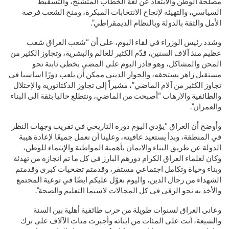
مصلحة الوطن والابتعاد عن لغة الخطاب المتشنج، والتسقيط
السياسي، والتهيئة لإنجاح الانتخابات المبكرة، ومنح الشعب فرصة
الأمل والثقة بالدولة وبالنظام الديمقراطي”.
وشدد رئيس الوزراء في لقاء اليوم، على أن “شعب العراق شعب
عظيم منذ آلاف السنين، قدّم الكثير للعالم والبشرية، وتجاوز الكثير من
المحن والمشاكل، وهو قادر اليوم على المضي بخطى ثابتة نحو
مستقبل زاهر يستحقه، والحوار الديني ممكن أن يلعب دورًا اساسيا في
تجاوز الكثير من آلام الماضي”، مشيراً إلى تجاوز الدكتاتورية والإحتلال
والطائفية والارهاب “أصبحت من الماضي، ونتطلع حاليا بثقة الى البناء
والعمران”.
وأوضح أن العراق “يؤدي اليوم دوره التاريخي في تقريب وجهات النظر
في المنطقة، وبدأ يستعيد عافيته، وعلينا أن نعمل جميعًا لإعادة هيبة
الدولة عن طريق البناء والايمان بأهمية المواطنة والإنتماء للوطن،
وكان لعلماء العراق الكرام دورهم البارز في كل ما تم انجازه من تهدئة
وبناء وحياة وتكامل اجتماعي مستقر، وقدمتم تضحيات كبرى وقدمتم
الشهداء من رجال الدين، واليوم نعوّل عليكم ايضًا في توعية المجتمع
والأخذ به نحو الرقي في كل المجالات لاسيما التعليم والصحة”.
وعانى العراق لسنوات طويلة من حرب طائفية أهلية بين السنة
والشيعة، أتت على المئات من ابنائه وأجبرت مئات الآلاف على ترك