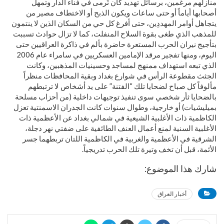
منازلهم مرغمين، برسائل تهديد كان تُرمى في فناء الدار وتمهل
أصحابها أياماً أو حتى ساعات ويكون الذبح أو الاختطاف مصير من
يتجاهل أوامر المهددِين، حتى أفرغ كل حي من السكان الذين لا ينتمون
للمذهب الذي طغى بقوة السلاح المنفلت، كما لا تزال حوادث تسببت
بتأجيج نيران الحرب المستعرة حاضرة بألم في ذاكرة العراقيين حتى
اليوم، ومنها تفجير مرقد الإمامين العسكريين في سامراء عام 2006
الذي تبعه استهداف ممنهج لمساجد وحسينيات المذهبين، وكانت
الجثث مقطوعة الرأس في شوارع بغداد وبقية المحافظات منظراً
مألوفاً كل صباح لضحايا تلك “الفتنة” على يد أشخاص لا ترتبطهم
بالضحايا ثأر شخصي سوى تنفيذ توجيهات داخلية (من أحزاب مسلحة
بميليشيات) أو خارجية، وطوال سنوات كانت الجدران الاسمنتية تعزل
الكاظمية ذات الأغلبية الشيعية في شمالي بغداد عن الأعظمية ذات
الأغلبية السنية لمنع أعمال العنف الطائفية على ضفتي نهر دجلة،
الشرقية في الأعظمية والغربية في الكاظمية اللتان تربطهما جسر
الأئمة، قبل أن تخف وتيرة تلك الحرب تدريجياً.
شارك هذا الموضوع:
أخبار العراق