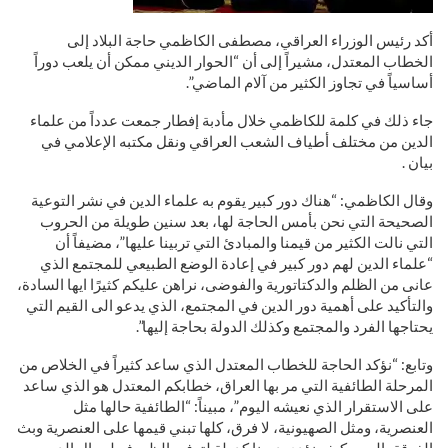
أكد رئيس الوزراء العراقي، مصطفى الكاظمي حاجة البلاد إلى
الخطاب المعتدل، مشيراً إلى أن “الحوار الديني ممكن أن يلعب دوراً
أساسياً في تجاوز الكثير من آلام الماضي”.
جاء ذلك في كلمة للكاظمي خلال مأدبة إفطار جمعت عدداً من علماء
الدين من مختلف أطياف الشعب العراقي ونقل مكتبه الإعلامي في
بيان .
وقال الكاظمي: “هناك دور كبير يقوم به علماء الدين في نشر التوعية
الصحيحة التي نحن بأمس الحاجة لها، بعد سنين طويلة من الحروب
التي نالت الكثير من قيمنا والمبادئ التي تربينا عليها”، مضيفاً أن
“علماء الدين لهم دور كبير في إعادة الوضع الطبيعي للمجتمع الذي
عانى من الظلم والدكتاتورية والفوضى، نراهن عليكم كثيرًا ايها السادة،
والتأكيد على أهمية دور الدين في المجتمع، الذي يدعو الى القيم التي
يحتاجها الفرد والمجتمع وكذلك الدولة بحاجة إليها”.
وتابع: “نؤكد الحاجة للخطاب المعتدل الذي ساعد كثيراً في الخلاص من
المرحلة الطائفية التي مر بها العراق، خطابكم المعتدل هو الذي ساعد
على الاستقرار الذي نعيشه اليوم”، مبيناً: “الطائفية حالها مثل
العنصرية، ومثل الصهيونية، لا فرق، كلها تبني قيمها على العنصرية وبث